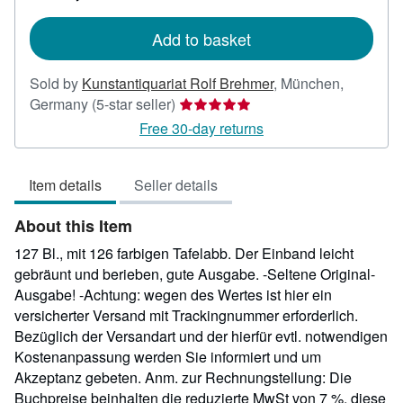
rates
Add to basket
Sold by
Kunstantiquariat Rolf Brehmer
,
München,
Seller
Germany
(5-star seller)
rating
Free 30-day returns
5
out
Item details
Seller details
of
5
About this Item
stars
127 Bl., mit 126 farbigen Tafelabb. Der Einband leicht
gebräunt und berieben, gute Ausgabe. -Seltene Original-
Ausgabe! -Achtung: wegen des Wertes ist hier ein
versicherter Versand mit Trackingnummer erforderlich.
Bezüglich der Versandart und der hierfür evtl. notwendigen
Kostenanpassung werden Sie informiert und um
Akzeptanz gebeten. Anm. zur Rechnungstellung: Die
Buchpreise beinhalten die reduzierte MwSt von 7 %, diese