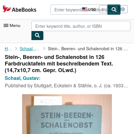
Skip to main content
AbeBooks.com
USD
Sign in
Site
shopping
preferences
Menu
My Account
Home
Schaal, Gustav:
Stein-, Beeren- und Schalenobst in 126 Farbdrucktafeln mit ...
Stein-, Beeren- und Schalenobst in 126
My Purchases
Farbdrucktafeln mit beschreibendem Text.
Advanced Search
(14,7x10,7 cm. Gepr. OLwd.)
Schaal, Gustav:
Browse Collections
Published by
Stuttgart, Eckstein & Stähle, o. J. (ca. 1933)., 1933
Rare Books
Art & Collectibles
Textbooks
Sellers
Start Selling