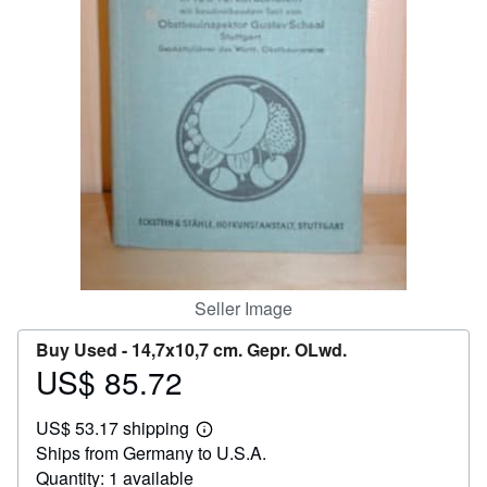
Help
CLOSE
Seller Image
Buy Used -
14,7x10,7 cm. Gepr. OLwd.
US$ 85.72
Price
US$
US$ 53.17 shipping
85.72
Learn
Ships from Germany to U.S.A.
more
about
Quantity: 1 available
shipping