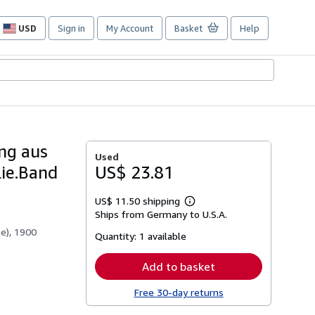
USD
Sign in
My Account
Basket
Help
Site
shopping
preferences
ng aus
Used
lie.Band
US$ 23.81
US$ 11.50 shipping
Learn
Ships from Germany to U.S.A.
more
about
e), 1900
Quantity:
1 available
shipping
rates
Add to basket
Free 30-day returns