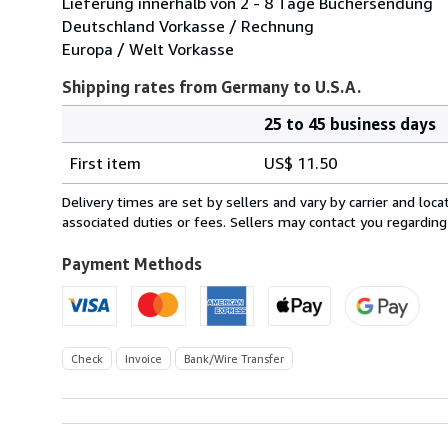
Lieferung innerhalb von 2 - 8 Tage Büchersendung
Deutschland Vorkasse / Rechnung
Europa / Welt Vorkasse
Shipping rates from Germany to U.S.A.
25 to 45 business days
Order
Shipping
quantity
First item
US$ 11.50
rates
from
Delivery times are set by sellers and vary by carrier and lo
Germany
associated duties or fees. Sellers may contact you regarding
to
U.S.A.
Payment Methods
Check
Invoice
Bank/Wire Transfer