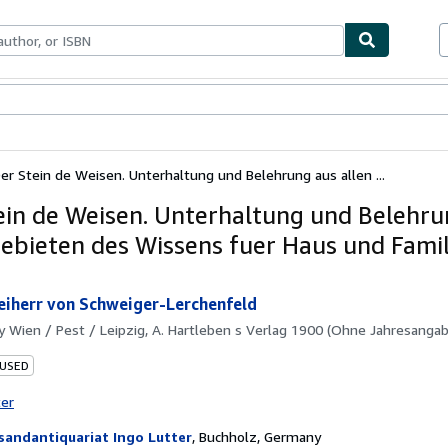
bles
Textbooks
Sellers
Start Selling
er Stein de Weisen. Unterhaltung und Belehrung aus allen ...
ein de Weisen. Unterhaltung und Belehru
Gebieten des Wissens fuer Haus und Fami
iherr von Schweiger-Lerchenfeld
by
Wien / Pest / Leipzig, A. Hartleben s Verlag 1900 (Ohne Jahresangab
 USED
ter
sandantiquariat Ingo Lutter
,
Buchholz, Germany