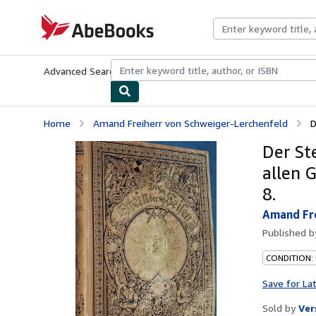
Skip to main content
AbeBooks.com
Advanced Search
Browse Collections
Rare Books
Art & Collecti
Home
Amand Freiherr von Schweiger-Lerchenfeld
D
Der St
allen 
8.
Amand Fre
Published 
CONDITION:
Save for La
Sold by
Ver