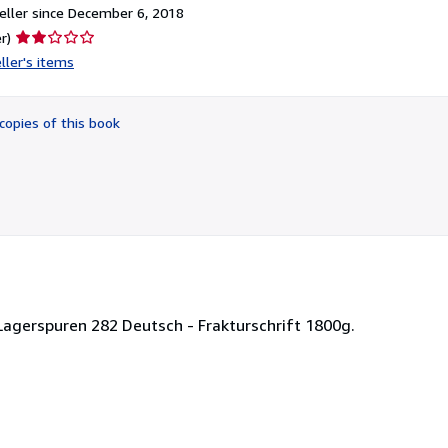
ller since December 6, 2018
Seller
r)
rating
ller's items
2
out
of
copies of this book
5
stars
agerspuren 282 Deutsch - Frakturschrift 1800g.