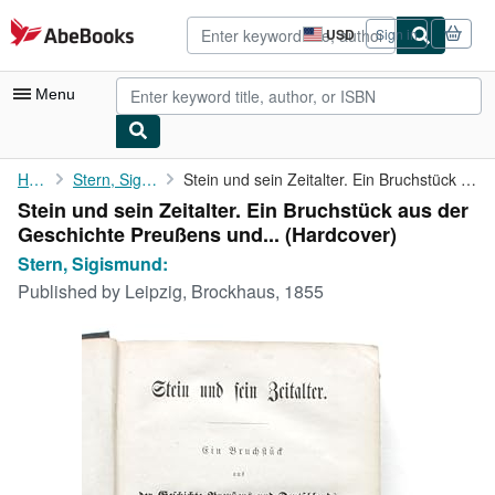
Skip to main content
AbeBooks.com
USD
Sign in
Site
shopping
preferences
Menu
My Account
Home
Stern, Sigismund:
Stein und sein Zeitalter. Ein Bruchstück aus der Geschichte ...
Stein und sein Zeitalter. Ein Bruchstück aus der
My Purchases
Geschichte Preußens und... (Hardcover)
Advanced Search
Stern, Sigismund:
Published by
Leipzig, Brockhaus, 1855
Browse Collections
Rare Books
Art & Collectibles
Textbooks
Sellers
Start Selling