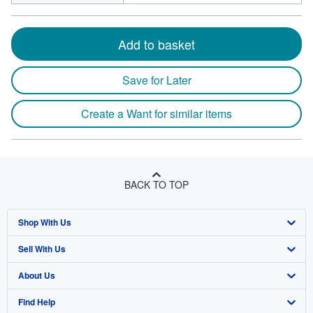
Add to basket
Save for Later
Create a Want for similar items
BACK TO TOP
Shop With Us
Sell With Us
Advanced Search
About Us
Browse Collections
Start Selling
Find Help
My Account
Join Our Affiliate Program
About AbeBooks