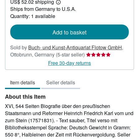
US$ 52.02 shipping
35.72
Learn
Ships from Germany to U.S.A.
more
about
Quantity: 1 available
shipping
rates
Add to basket
Sold by
Buch- und Kunst-Antiquariat Flotow GmbH
,
Seller
Ottobrunn, Germany
(5-star seller)
rating
Free 30-day returns
5
out
Item details
Seller details
of
5
About this Item
stars
XVI, 544 Seiten Biografie über den preußischen
Staatsmann und Reformer Heinrich Friedrich Karl vom und
zum Stein (17571831). - Text sauber, Titel verso mit
Bibliotheksstempel Sprache: Deutsch Gewicht in Gramm:
550 8°, Halbleinen der Zeit mit Rückenvergoldung.
Seller