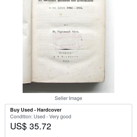
Help
CLOSE
Seller Image
Buy Used -
Hardcover
Condition: Used - Very good
US$ 35.72
Price
US$