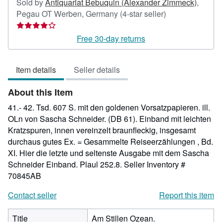
Sold by
Antiquariat Bebuquin (Alexander Zimmeck)
,
Seller
Pegau OT Werben, Germany
(4-star seller)
rating
4
Free 30-day returns
out
of
Item details
Seller details
5
stars
About this Item
41.- 42. Tsd. 607 S. mit den goldenen Vorsatzpapieren. ill.
OLn von Sascha Schneider. (DB 61). Einband mit leichten
Kratzspuren, innen vereinzelt braunfleckig, insgesamt
durchaus gutes Ex. = Gesammelte Reiseerzählungen , Bd.
XI. Hier die letzte und seltenste Ausgabe mit dem Sascha
Schneider Einband. Plaul 252.8.
Seller Inventory #
70845AB
Contact seller
Report this item
Title
Am Stillen Ozean.