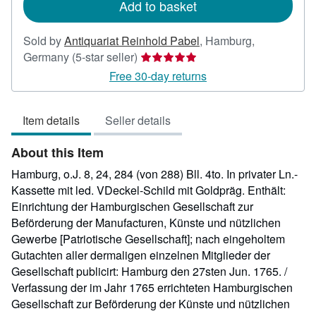
Add to basket
Sold by
Antiquariat Reinhold Pabel
,
Hamburg,
Seller
Germany
(5-star seller)
rating
Free 30-day returns
5
out
Item details
Seller details
of
5
About this Item
stars
Hamburg, o.J. 8, 24, 284 (von 288) Bll. 4to. In privater Ln.-
Kassette mit led. VDeckel-Schild mit Goldpräg. Enthält:
Einrichtung der Hamburgischen Gesellschaft zur
Beförderung der Manufacturen, Künste und nützlichen
Gewerbe [Patriotische Gesellschaft]; nach eingeholtem
Gutachten aller dermaligen einzelnen Mitglieder der
Gesellschaft publicirt: Hamburg den 27sten Jun. 1765. /
Verfassung der im Jahr 1765 errichteten Hamburgischen
Gesellschaft zur Beförderung der Künste und nützlichen