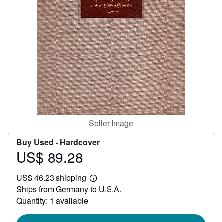
Help
CLOSE
Seller Image
Buy Used -
Hardcover
US$ 89.28
Price
US$
US$ 46.23 shipping
89.28
Learn
Ships from Germany to U.S.A.
more
about
Quantity: 1 available
shipping
rates