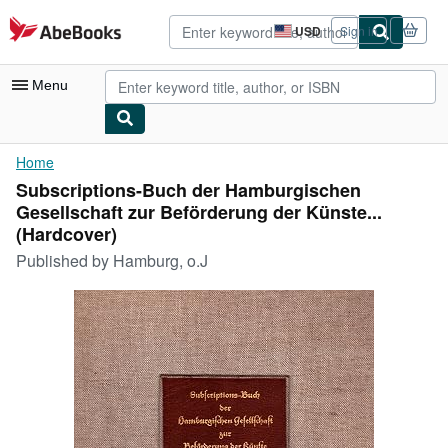
Skip to main content
AbeBooks.com
USD
Sign in
Site
shopping
preferences
Menu
My Account
Home
Subscriptions-Buch der Hamburgischen
My Purchases
Gesellschaft zur Beförderung der Künste...
Advanced Search
(Hardcover)
Published by
Hamburg, o.J
Browse Collections
Rare Books
Art & Collectibles
Textbooks
Sellers
Start Selling