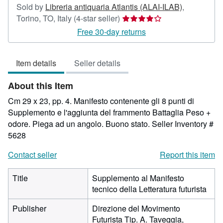
Sold by
Libreria antiquaria Atlantis (ALAI-ILAB)
,
Seller
Torino, TO, Italy
(4-star seller)
rating
Free 30-day returns
4
out
Item details
Seller details
of
5
About this Item
stars
Cm 29 x 23, pp. 4. Manifesto contenente gli 8 punti di
Supplemento e l'aggiunta del frammento Battaglia Peso +
odore. Piega ad un angolo. Buono stato.
Seller Inventory #
5628
Contact seller
Report this item
Title
Supplemento al Manifesto
tecnico della Letteratura futurista
Publisher
Direzione del Movimento
Futurista Tip. A. Taveggia,