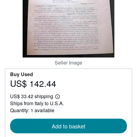
Help
CLOSE
Seller Image
Buy Used
US$ 142.44
Price
US$
US$ 33.42 shipping
142.44
Learn
Ships from Italy to U.S.A.
more
about
Quantity: 1 available
shipping
rates
Add to basket