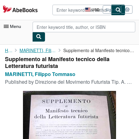
Skip to main content
AbeBooks.com
USD
Sign in
Site
shopping
preferences
Menu
My Account
Home
MARINETTI, Filippo Tommaso
Supplemento al Manifesto tecnico della Letteratura futurista
Supplemento al Manifesto tecnico della
My Purchases
Letteratura futurista
Advanced Search
MARINETTI, Filippo Tommaso
Published by
Direzione del Movimento Futurista Tip. A. Taveggia, (Milano), 1912
Browse Collections
Rare Books
Art & Collectibles
Textbooks
Sellers
Start Selling