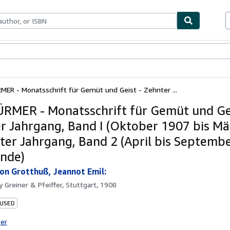
bles
Textbooks
Sellers
Start Selling
MER - Monatsschrift für Gemüt und Geist - Zehnter ...
RMER - Monatsschrift für Gemüt und Gei
r Jahrgang, Band I (Oktober 1907 bis Mä
ter Jahrgang, Band 2 (April bis Septembe
ände)
von Grotthuß, Jeannot Emil:
by
Greiner & Pfeiffer, Stuttgart, 1908
 USED
ter