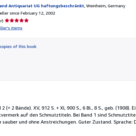
and Antiquariat UG haftungsbeschränkt
,
Weinheim, Germany
ller since February 12, 2002
Seller
r)
rating
ller's items
5
out
of
copies of this book
5
stars
nd 2 (= 2 Bände). XV, 912 S. + XI, 900 S., 6 Bl., 8 S., geb. (1908).
ftvermerk auf den Schmutztiteln. Bei Band 1 sind Schmutztite
ten sauber und ohne Anstreichungen. Guter Zustand. Sprache: 