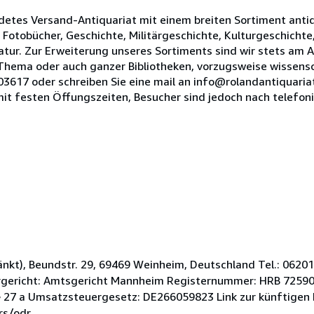
ndetes Versand-Antiquariat mit einem breiten Sortiment anti
Fotobücher, Geschichte, Militärgeschichte, Kulturgeschichte
atur. Zur Erweiterung unseres Sortiments sind wir stets am 
hema oder auch ganzer Bibliotheken, vorzugsweise wissensch
03617 oder schreiben Sie eine mail an info@rolandantiquariat
mit festen Öffungszeiten, Besucher sind jedoch nach telefo
nkt), Beundstr. 29, 69469 Weinheim, Deutschland Tel.: 0620
rgericht: Amtsgericht Mannheim Registernummer: HRB 725900
27 a Umsatzsteuergesetz: DE266059823 Link zur künftigen 
rs/odr