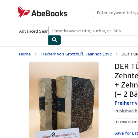
Skip to main content
AbeBooks.com
Advanced Search
Browse Collections
Rare Books
Art & Collecti
Home
Freiherr von Grotthuß, Jeannot Emil:
DER TÜR
DER TÜ
Zehnte
+ Zehn
(= 2 B
Freiherr 
Published 
CONDITION:
Save for La