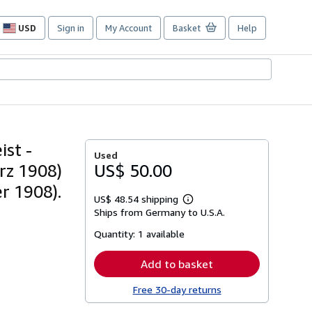
USD
Sign in
My Account
Basket
Help
Site
shopping
preferences
st -
Used
rz 1908)
US$ 50.00
r 1908).
US$ 48.54 shipping
Learn
Ships from Germany to U.S.A.
more
about
Quantity:
1 available
shipping
rates
Add to basket
Free 30-day returns