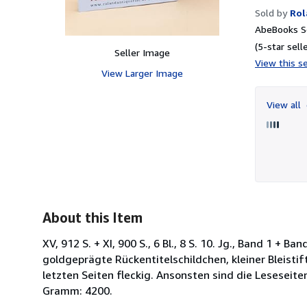
Sold by
Rol
AbeBooks Se
(5-star selle
Seller Image
View this se
View Larger Image
View all
About this Item
XV, 912 S. + XI, 900 S., 6 Bl., 8 S. 10. Jg., Band 1 + Ba
goldgeprägte Rückentitelschildchen, kleiner Bleisti
letzten Seiten fleckig. Ansonsten sind die Lesesei
Gramm: 4200.