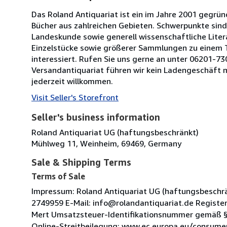
Das Roland Antiquariat ist ein im Jahre 2001 gegrü
Bücher aus zahlreichen Gebieten. Schwerpunkte sind 
Landeskunde sowie generell wissenschaftliche Liter
Einzelstücke sowie größerer Sammlungen zu einem T
interessiert. Rufen Sie uns gerne an unter 06201-73
Versandantiquariat führen wir kein Ladengeschäft 
jederzeit willkommen.
Visit Seller's Storefront
Seller's business information
Roland Antiquariat UG (haftungsbeschränkt)
Mühlweg 11, Weinheim, 69469, Germany
Sale & Shipping Terms
Terms of Sale
Impressum: Roland Antiquariat UG (haftungsbeschrä
2749959 E-Mail: info@rolandantiquariat.de Registe
Mert Umsatzsteuer-Identifikationsnummer gemäß § 
Online-Streitbeilegung: www.ec.europa.eu/consume