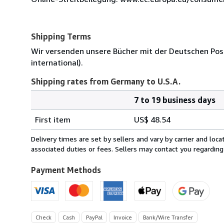
Shipping Terms
Wir versenden unsere Bücher mit der Deutschen Post
international).
Shipping rates from Germany to U.S.A.
7 to 19 business days
Order
Shipping
quantity
First item
US$ 48.54
rates
from
Delivery times are set by sellers and vary by carrier and lo
Germany
associated duties or fees. Sellers may contact you regarding
to
U.S.A.
Payment Methods
Check
Cash
PayPal
Invoice
Bank/Wire Transfer