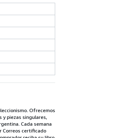
coleccionismo. Ofrecemos
s y piezas singulares,
 Argentina. Cada semana
 Correos certificado
comprador reciba su libro