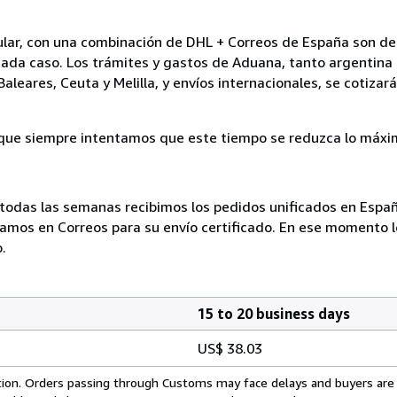
ular, con una combinación de DHL + Correos de España son de
cada caso. Los trámites y gastos de Aduana, tanto argentina
 Baleares, Ceuta y Melilla, y envíos internacionales, se cotiza
unque siempre intentamos que este tiempo se reduzca lo máxi
todas las semanas recibimos los pedidos unificados en Españ
tamos en Correos para su envío certificado. En ese momento l
.
15 to 20 business days
US$ 38.03
cation. Orders passing through Customs may face delays and buyers are