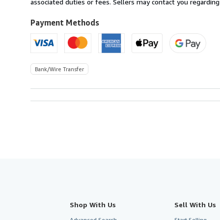
Spain
associated duties or fees. Sellers may contact you regarding
to
U.S.A.
Payment Methods
Bank/Wire Transfer
Shop With Us
Sell With Us
Advanced Search
Start Selling