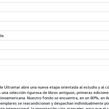
da
 de Ultramar abre una nueva etapa orientada al estudio y al 
os una selección rigurosa de libros antiguos, primeras edicione
 latinoamericana. Nuestro fondo se encuentra, en un 80%, en
jemplares se reacondicionan y despachan individualmente por
e internacional, la importación y los aranceles, para que el 