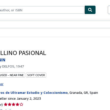
bles
Textbooks
Sellers
Start Selling
LLINO PASIONAL
NIN
by
DELFOS, 1947
USED - NEAR FINE
SOFT COVER
ter
ros de Ultramar Estudio y Coleccionismo
,
Granada, GR, Spain
ller since January 2, 2023
Seller
r)
rating