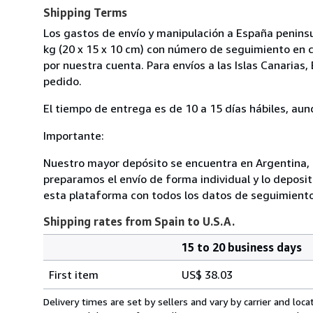
Shipping Terms
Los gastos de envío y manipulación a España penins
kg (20 x 15 x 10 cm) con número de seguimiento en 
por nuestra cuenta. Para envíos a las Islas Canarias,
pedido.
El tiempo de entrega es de 10 a 15 días hábiles, a
Importante:
Nuestro mayor depósito se encuentra en Argentina, 
preparamos el envío de forma individual y lo deposi
esta plataforma con todos los datos de seguimiento
Shipping rates from Spain to U.S.A.
15 to 20 business days
Order
Shipping
quantity
First item
US$ 38.03
rates
from
Delivery times are set by sellers and vary by carrier and lo