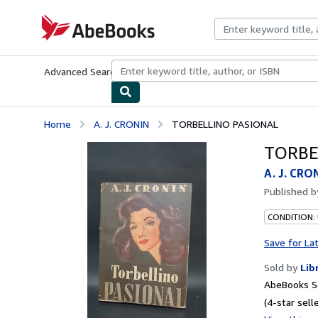
Skip to main content
AbeBooks.com
Advanced Search
Browse Collections
Rare Books
Art & Collecti
Home
A. J. CRONIN
TORBELLINO PASIONAL
TORBE
A. J. CRO
Published 
CONDITION: 
Save for La
Sold by
Lib
AbeBooks Se
(4-star selle