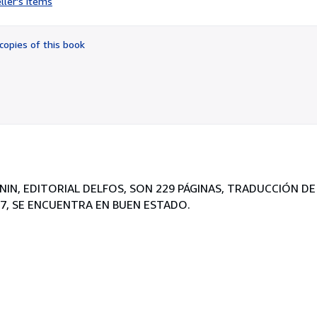
ller's items
4
out
of
copies of this book
5
stars
NIN, EDITORIAL DELFOS, SON 229 PÁGINAS, TRADUCCIÓN DE
47, SE ENCUENTRA EN BUEN ESTADO.