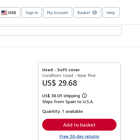
USD
Sign in
My Account
Basket
Help
Site
shopping
preferences
Used -
Soft cover
Condition: Used - Near fine
US$ 29.68
US$ 38.03 shipping
Learn
Ships from Spain to U.S.A.
more
about
Quantity:
1 available
shipping
rates
Add to basket
Free 30-day returns