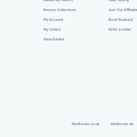
Browse Collections
Join Our Affilia
My Account
Book Buyback
My Orders
Refer a seller
View Basket
AbeBooks.co.uk
AbeBooks.de