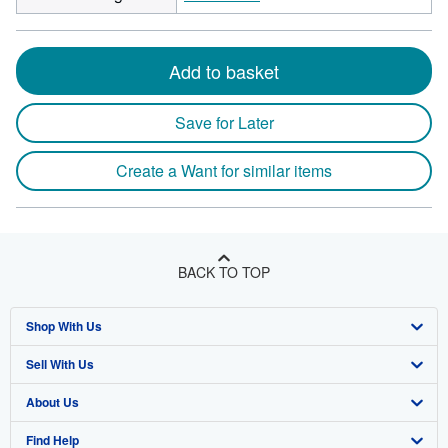
Add to basket
Save for Later
Create a Want for similar items
BACK TO TOP
Shop With Us
Sell With Us
Advanced Search
About Us
Browse Collections
Start Selling
Find Help
My Account
Join Our Affiliate Program
About AbeBooks