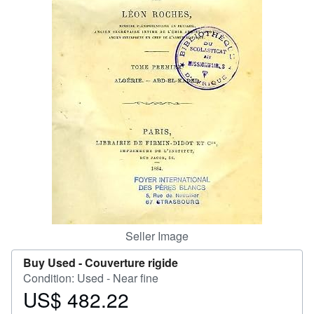
Help
CLOSE
Seller Image
Buy Used -
Couverture rigide
Condition: Used - Near fine
US$ 482.22
Price