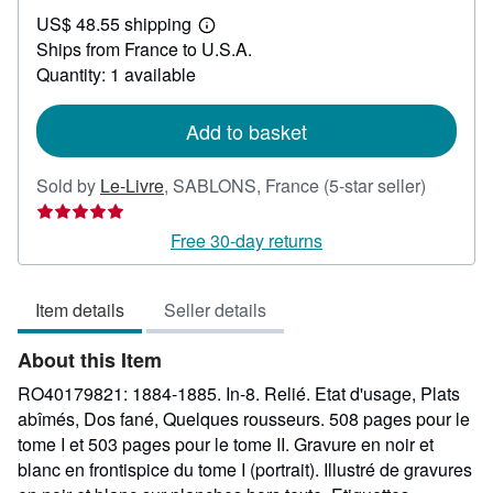
US$
US$ 48.55 shipping
482.22
Learn
Ships from France to U.S.A.
more
about
Quantity: 1 available
shipping
rates
Add to basket
Seller
Sold by
Le-Livre
,
SABLONS, France
(5-star seller)
rating
5
Free 30-day returns
out
of
Item details
Seller details
5
stars
About this Item
RO40179821: 1884-1885. In-8. Relié. Etat d'usage, Plats
abîmés, Dos fané, Quelques rousseurs. 508 pages pour le
tome I et 503 pages pour le tome II. Gravure en noir et
blanc en frontispice du tome I (portrait). Illustré de gravures