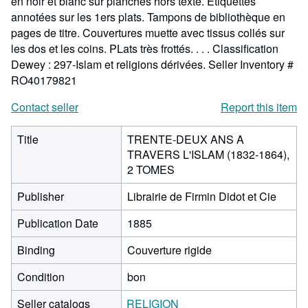
en noir et blanc sur planches hors texte. Etiquettes
annotées sur les 1ers plats. Tampons de bibliothèque en
pages de titre. Couvertures muette avec tissus collés sur
les dos et les coins. PLats très frottés. . . . Classification
Dewey : 297-Islam et religions dérivées.
Seller Inventory #
RO40179821
Contact seller
Report this item
Title
TRENTE-DEUX ANS A
TRAVERS L'ISLAM (1832-1864),
2 TOMES
Publisher
Librairie de Firmin Didot et Cie
Publication Date
1885
Binding
Couverture rigide
Condition
bon
Seller catalogs
RELIGION