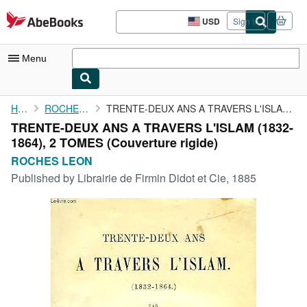
Skip to main content
AbeBooks.com
USD
Sign in
Site
shopping
preferences
Menu
My Account
Home
ROCHES LEON
TRENTE-DEUX ANS A TRAVERS L'ISLAM (1832-1864), 2 TOMES
TRENTE-DEUX ANS A TRAVERS L'ISLAM (1832-
My Purchases
1864), 2 TOMES (Couverture rigide)
Advanced Search
ROCHES LEON
Published by
Librairie de Firmin Didot et Cie, 1885
Browse Collections
Rare Books
Art & Collectibles
Textbooks
Sellers
Start Selling