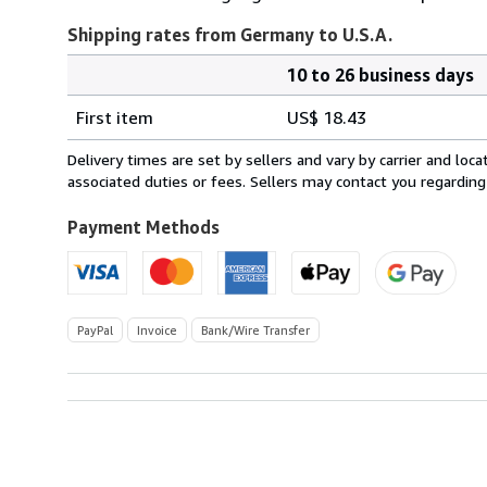
Shipping rates from Germany to U.S.A.
10 to 26 business days
Order
Shipping
quantity
First item
US$ 18.43
rates
from
Delivery times are set by sellers and vary by carrier and lo
Germany
associated duties or fees. Sellers may contact you regarding
to
U.S.A.
Payment Methods
PayPal
Invoice
Bank/Wire Transfer