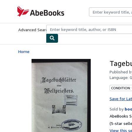
Skip to main content
AbeBooks.com
Advanced Search
Browse Collections
Rare Books
Art & Collecti
Home
Tagebu
Published 
Language:
CONDITION:
Save for La
Sold by
boo
AbeBooks Se
(5-star selle
View this se