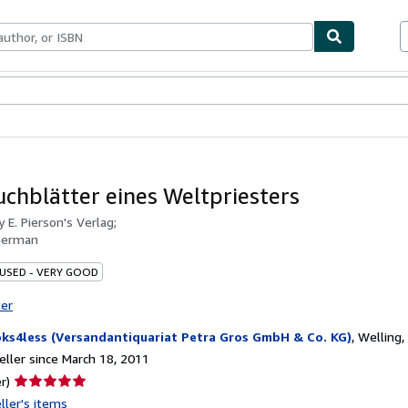
bles
Textbooks
Sellers
Start Selling
chblätter eines Weltpriesters
by
E. Pierson's Verlag;
German
 USED - VERY GOOD
ter
ks4less (Versandantiquariat Petra Gros GmbH & Co. KG)
,
Welling
ller since March 18, 2011
Seller
r)
rating
ller's items