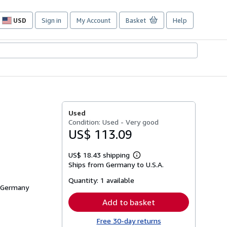
USD
Sign in
My Account
Basket
Help
Site
shopping
preferences
Used
Condition: Used - Very good
US$ 113.09
US$ 18.43 shipping
Learn
Ships from Germany to U.S.A.
more
about
Quantity:
1 available
shipping
, Germany
rates
Add to basket
Free 30-day returns