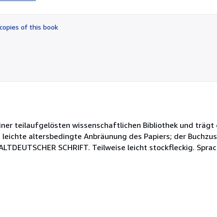
5
out
of
copies of this book
5
stars
ner teilaufgelösten wissenschaftlichen Bibliothek und trägt
; leichte altersbedingte Anbräunung des Papiers; der Buchzu
 ALTDEUTSCHER SCHRIFT. Teilweise leicht stockfleckig. Sprac