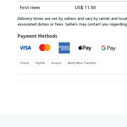
Shipping
quantity
First item
US$ 11.50
rates
from
Delivery times are set by sellers and vary by carrier and lo
Germany
associated duties or fees. Sellers may contact you regarding
to
U.S.A.
Payment Methods
Check
PayPal
Invoice
Bank/Wire Transfer