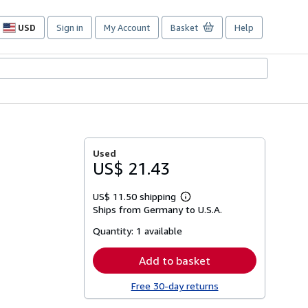
USD
Sign in
My Account
Basket
Help
Site
shopping
preferences
Used
US$ 21.43
US$ 11.50 shipping
Learn
Ships from Germany to U.S.A.
more
about
Quantity:
1 available
shipping
rates
Add to basket
Free 30-day returns