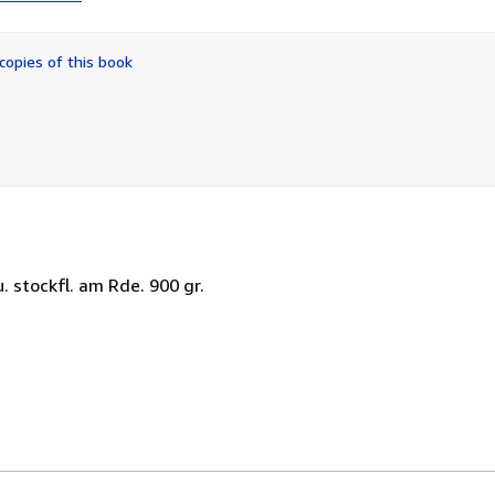
3
out
of
copies of this book
5
stars
u. stockfl. am Rde. 900 gr.