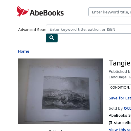
Skip to main content
AbeBooks.com
Advanced Search
Browse Collections
Rare Books
Art & Collecti
Home
Tangie
Published 
Language:
CONDITION:
Save for La
Sold by
Ott
AbeBooks Se
(3-star selle
View this se