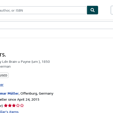
bles
Textbooks
Sellers
Start Selling
rs.
by
Ldn Brain u Payne (um ), 1850
German
 USED
ter
mar Müller
,
Offenburg, Germany
ller since April 24, 2015
Seller
r)
rating
ller's items