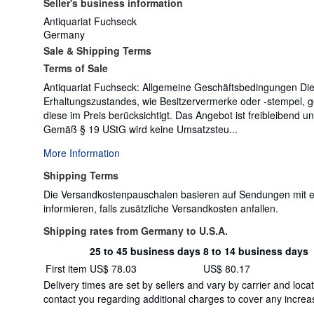
Seller's business information
Antiquariat Fuchseck
Germany
Sale & Shipping Terms
Terms of Sale
Antiquariat Fuchseck: Allgemeine Geschäftsbedingungen Die
Erhaltungszustandes, wie Besitzervermerke oder -stempel, 
diese im Preis berücksichtigt. Das Angebot ist freibleibend 
Gemäß § 19 UStG wird keine Umsatzsteu...
More Information
Shipping Terms
Die Versandkostenpauschalen basieren auf Sendungen mit ein
informieren, falls zusätzliche Versandkosten anfallen.
Shipping rates from Germany to U.S.A.
25 to 45 business days
8 to 14 business days
Order
Shipping
First item
US$ 78.03
US$ 80.17
quantity
rates
Delivery times are set by sellers and vary by carrier and lo
from
contact you regarding additional charges to cover any increas
Germany