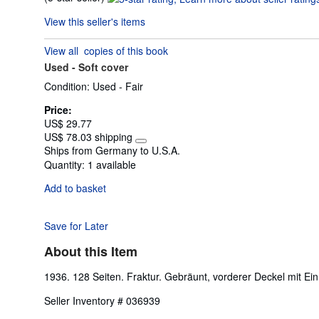
rating
View this seller's items
5
out
View all
copies of this book
of
Used -
Soft cover
5
stars
Condition: Used - Fair
Price:
US$ 29.77
US$ 78.03 shipping
Learn
Ships from Germany to U.S.A.
more
Quantity:
1 available
about
shipping
Add to basket
rates
Save for Later
About this Item
1936. 128 Seiten. Fraktur. Gebräunt, vorderer Deckel mit Ein
Seller Inventory # 036939