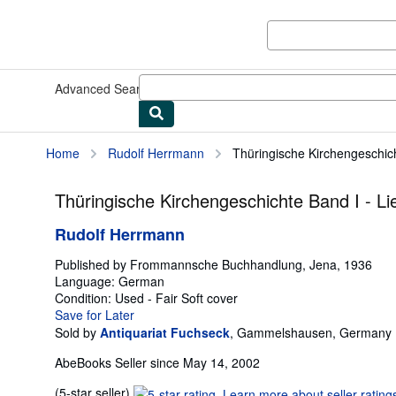
Skip to main content
AbeBooks.com
Advanced Search
Browse Collections
Rare Books
Art & Collect
Home
Rudolf Herrmann
Thüringische Kirchengeschich
Thüringische Kirchengeschichte Band I - Li
Rudolf Herrmann
Published by
Frommannsche Buchhandlung, Jena, 1936
Language:
German
Condition: Used - Fair
Soft cover
Save for Later
Sold by
Antiquariat Fuchseck
,
Gammelshausen, Germany
AbeBooks Seller since May 14, 2002
Seller
(5-star seller)