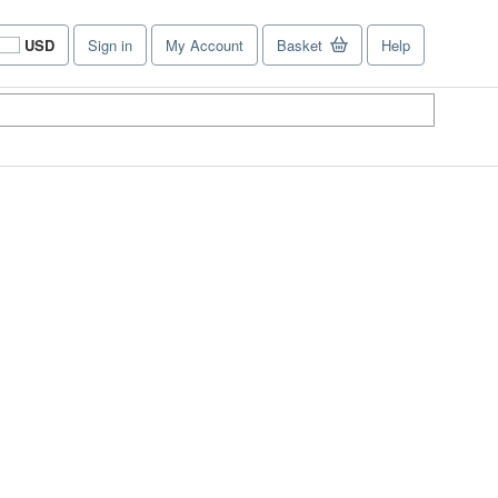
USD
Sign in
My Account
Basket
Help
Site
shopping
preferences