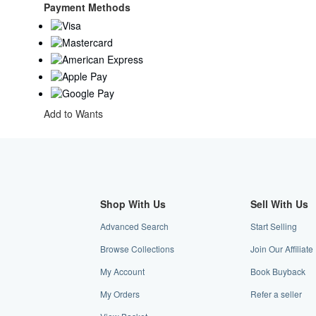
to
Payment Methods
U.S.A.
Add to Wants
Shop With Us
Sell With Us
Advanced Search
Start Selling
Browse Collections
Join Our Affiliat
My Account
Book Buyback
My Orders
Refer a seller