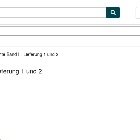
ibles
Textbooks
Sellers
Start Selling
te Band I - Lieferung 1 und 2
eferung 1 und 2