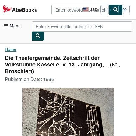
Skip to main content
AbeBooks.com
USD
Sign in
Site
shopping
preferences
Menu
My Account
Home
Die Theatergemeinde. Zeitschrift der
My Purchases
Volksbühne Kassel e. V. 13. Jahrgang,... (8° ,
Advanced Search
Broschiert)
Publication Date:
1965
Browse Collections
Rare Books
Art & Collectibles
Textbooks
Sellers
Start Selling