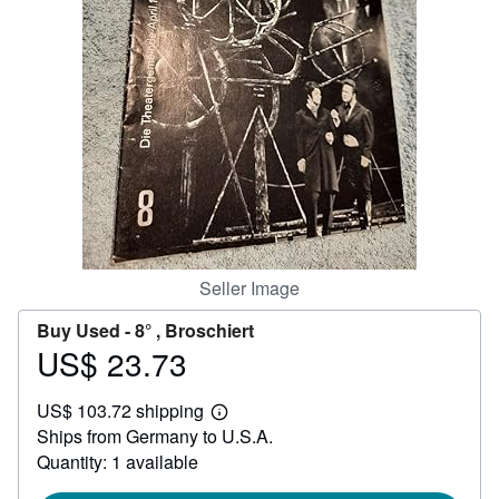
Help
CLOSE
Seller Image
Buy Used -
8° , Broschiert
US$ 23.73
Price
US$
US$ 103.72 shipping
23.73
Learn
Ships from Germany to U.S.A.
more
about
Quantity: 1 available
shipping
rates