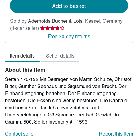
Add to basket
Sold by
Aderholds Bücher & Lots
,
Kassel, Germany
Seller
(4-star seller)
rating
Free 30-day returns
4
out
Item details
Seller details
of
5
About this Item
stars
Seiten 170-192 Mit Beiträgen von Martin Schulze, Christof
Bitter, Günther Seehaus und Sigismund von Brecht. Der
Einband ist gering berieben. Der Einband ist gering
bestoßen. Die Ecken sind wenig bestoßen. Die Kapitale
sind bestoßen. Das Inhaltsverzeichnis trägt
Unterstreichungen. G3 Sprache: Deutsch Gewicht in
Gramm: 500.
Seller Inventory # 11593
Contact seller
Report this item