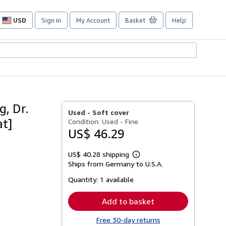
USD
Sign in
My Account
Basket
Help
Site
shopping
preferences
, Dr.
Used -
Soft cover
at]
Condition: Used - Fine
US$ 46.29
US$ 40.28 shipping
Learn
Ships from Germany to U.S.A.
more
about
Quantity:
1 available
shipping
rates
Add to basket
Free 30-day returns