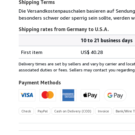
Shipping Terms
Die Versandkostenpauschalen basieren auf Sendungen
besonders schwer oder sperrig sein sollte, werden wi
Shipping rates from Germany to U.S.A.
10 to 21 business days
Order
Shipping
quantity
First item
US$ 40.28
rates
from
Delivery times are set by sellers and vary by carrier and lo
Germany
associated duties or fees. Sellers may contact you regarding
to
U.S.A.
Payment Methods
Check
PayPal
Cash on Delivery (COD)
Invoice
Bank/Wire T