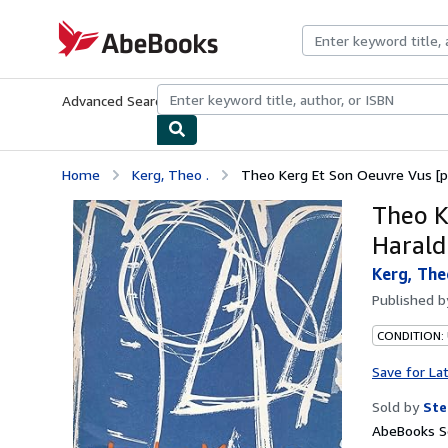
Skip to main content
AbeBooks.com
Advanced Search
Browse Collections
Rare Books
Art & Collecti
Home
Kerg, Theo .
Theo Kerg Et Son Oeuvre Vus [par
Theo K
Harald 
Kerg, The
Published 
CONDITION: 
Save for La
Sold by
Ste
AbeBooks Se