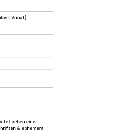
obert Vrinat]
ietet neben einer
schriften & ephemera