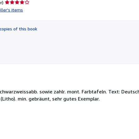
Seller
r)
rating
ller's items
4
out
of
copies of this book
5
stars
Schwarzweissabb. sowie zahlr. mont. Farbtafeln. Text: Deutsch 
(Litho). min. gebräunt, sehr gutes Exemplar.