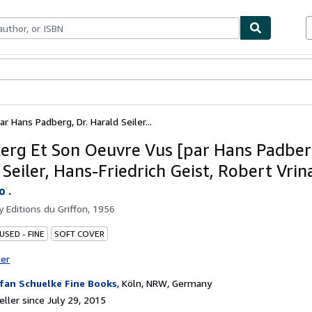
bles
Textbooks
Sellers
Start Selling
 Hans Padberg, Dr. Harald Seiler...
erg Et Son Oeuvre Vus [par Hans Padberg
Seiler, Hans-Friedrich Geist, Robert Vrin
o .
by
Editions du Griffon, 1956
USED - FINE
SOFT COVER
ter
fan Schuelke Fine Books
,
Köln, NRW, Germany
ller since July 29, 2015