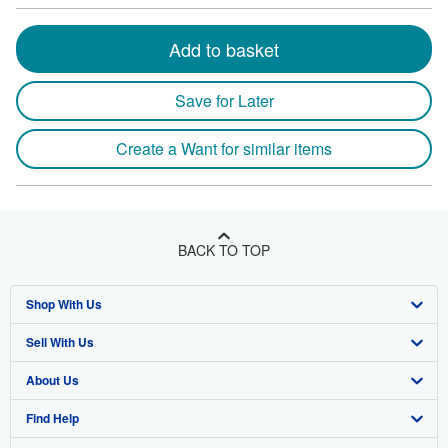
Add to basket
Save for Later
Create a Want for similar items
BACK TO TOP
Shop With Us
Sell With Us
Advanced Search
About Us
Browse Collections
Start Selling
Find Help
My Account
Join Our Affiliate Program
About AbeBooks