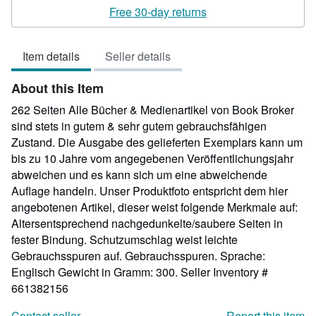
5
Free 30-day returns
out
of
Item details
Seller details
5
stars
About this Item
262 Seiten Alle Bücher & Medienartikel von Book Broker
sind stets in gutem & sehr gutem gebrauchsfähigen
Zustand. Die Ausgabe des gelieferten Exemplars kann um
bis zu 10 Jahre vom angegebenen Veröffentlichungsjahr
abweichen und es kann sich um eine abweichende
Auflage handeln. Unser Produktfoto entspricht dem hier
angebotenen Artikel, dieser weist folgende Merkmale auf:
Altersentsprechend nachgedunkelte/saubere Seiten in
fester Bindung. Schutzumschlag weist leichte
Gebrauchsspuren auf. Gebrauchsspuren. Sprache:
Englisch Gewicht in Gramm: 300.
Seller Inventory #
661382156
Contact seller
Report this item