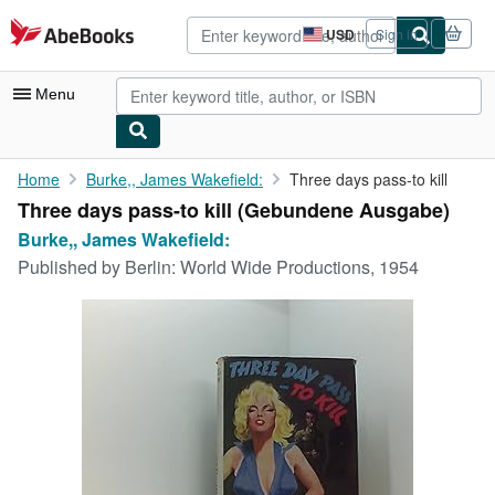
Skip to main content
AbeBooks.com
USD
Sign in
Site
shopping
preferences
Menu
My Account
Home
Burke,, James Wakefield:
Three days pass-to kill
Three days pass-to kill (Gebundene Ausgabe)
My Purchases
Burke,, James Wakefield:
Advanced Search
Published by
Berlin: World Wide Productions, 1954
Browse Collections
Rare Books
Art & Collectibles
Textbooks
Sellers
Start Selling