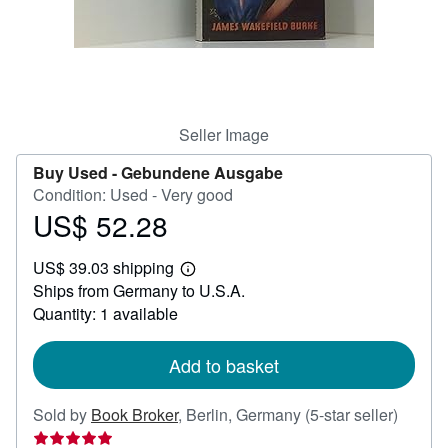
Help
CLOSE
Seller Image
Buy Used -
Gebundene Ausgabe
Condition: Used - Very good
US$ 52.28
Price
US$
US$ 39.03 shipping
52.28
Learn
Ships from Germany to U.S.A.
more
about
Quantity: 1 available
shipping
rates
Add to basket
Seller
Sold by
Book Broker
,
Berlin, Germany
(5-star seller)
rating