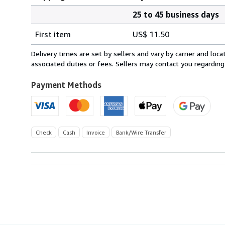
25 to 45 business days
Order
Shipping
quantity
First item
US$ 11.50
rates
from
Delivery times are set by sellers and vary by carrier and lo
Germany
associated duties or fees. Sellers may contact you regarding
to
U.S.A.
Payment Methods
Check
Cash
Invoice
Bank/Wire Transfer