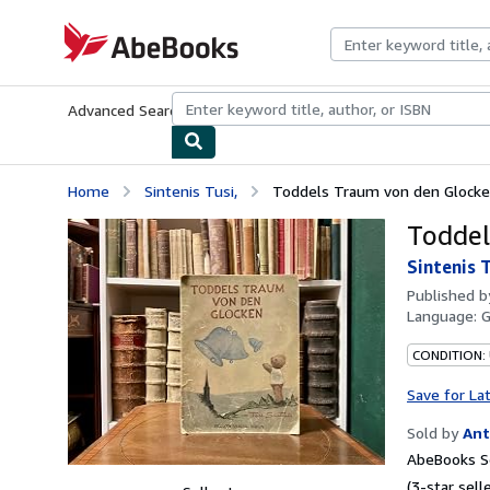
Skip to main content
AbeBooks.com
Advanced Search
Browse Collections
Rare Books
Art & Collecti
Home
Sintenis Tusi,
Toddels Traum von den Glocke
Toddel
Sintenis T
Published 
Language:
CONDITION:
Save for La
Sold by
Ant
AbeBooks Se
(3-star selle