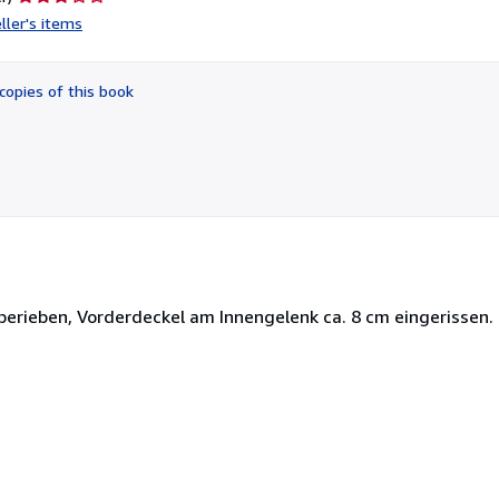
rating
ller's items
3
out
of
copies of this book
5
stars
s berieben, Vorderdeckel am Innengelenk ca. 8 cm eingerissen.