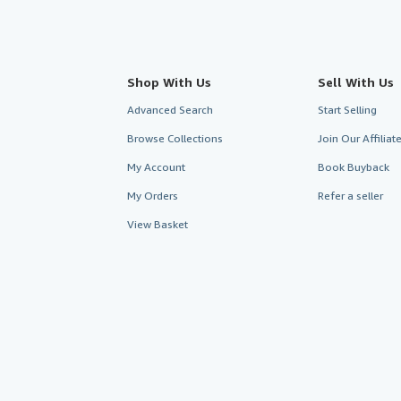
Shop With Us
Sell With Us
Advanced Search
Start Selling
Browse Collections
Join Our Affilia
My Account
Book Buyback
My Orders
Refer a seller
View Basket