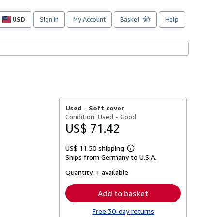
USD
Sign in
My Account
Basket
Help
Site
shopping
preferences
Used -
Soft cover
Condition: Used - Good
US$ 71.42
US$ 11.50 shipping
Learn
Ships from Germany to U.S.A.
more
about
Quantity:
1 available
shipping
rates
Add to basket
Free 30-day returns