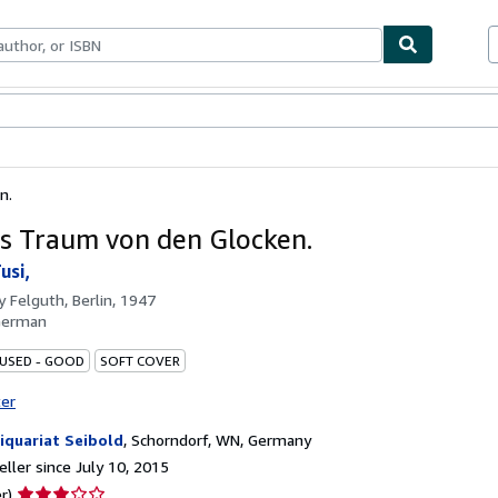
bles
Textbooks
Sellers
Start Selling
n.
s Traum von den Glocken.
usi,
by
Felguth, Berlin, 1947
German
 USED - GOOD
SOFT COVER
ter
iquariat Seibold
,
Schorndorf, WN, Germany
ller since July 10, 2015
Seller
r)