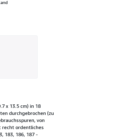
land
.7 x 13.5 cm) in 18
alten durchgebrochen (zu
 Gebrauchsspuren, von
 recht ordentliches
3, 183, 186, 187 -