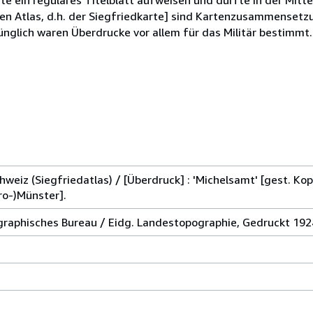
en Atlas, d.h. der Siegfriedkarte] sind Kartenzusammenset
nglich waren Überdrucke vor allem für das Militär bestimmt." 
weiz (Siegfriedatlas) / [Überdruck] : 'Michelsamt' [gest. Kop
ero-)Münster].
graphisches Bureau / Eidg. Landestopographie, Gedruckt 192