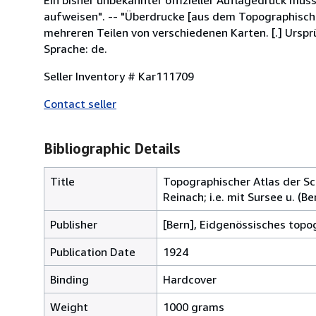
aufweisen". -- "Überdrucke [aus dem Topographisch
mehreren Teilen von verschiedenen Karten. [.] Ursprü
Sprache: de.
Seller Inventory # Kar111709
Contact seller
Bibliographic Details
Title
Topographischer Atlas der Sch
Reinach; i.e. mit Sursee u. (B
Publisher
[Bern], Eidgenössisches topo
Publication Date
1924
Binding
Hardcover
Weight
1000 grams