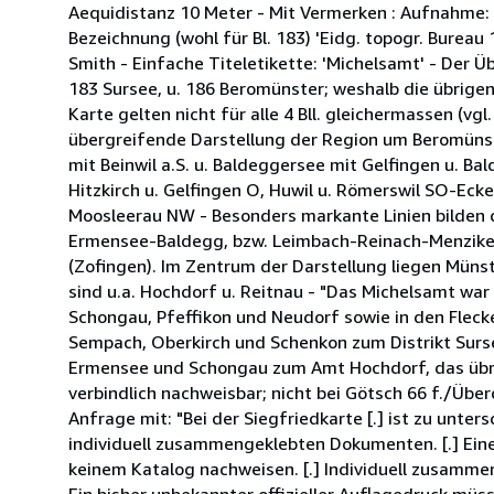
Aequidistanz 10 Meter - Mit Vermerken : Aufnahme: E.
Bezeichnung (wohl für Bl. 183) 'Eidg. topogr. Bureau 
Smith - Einfache Titeletikette: 'Michelsamt' - Der Üb
183 Sursee, u. 186 Beromünster; weshalb die übrigen 
Karte gelten nicht für alle 4 Bll. gleichermassen (
übergreifende Darstellung der Region um Beromünst
mit Beinwil a.S. u. Baldeggersee mit Gelfingen u. 
Hitzkirch u. Gelfingen O, Huwil u. Römerswil SO-Eck
Moosleerau NW - Besonders markante Linien bilden d
Ermensee-Baldegg, bzw. Leimbach-Reinach-Menziken
(Zofingen). Im Zentrum der Darstellung liegen Münst
sind u.a. Hochdorf u. Reitnau - "Das Michelsamt war
Schongau, Pfeffikon und Neudorf sowie in den Flecke
Sempach, Oberkirch und Schenkon zum Distrikt Surse
Ermensee und Schongau zum Amt Hochdorf, das übrige
verbindlich nachweisbar; nicht bei Götsch 66 f./Überd
Anfrage mit: "Bei der Siegfriedkarte [.] ist zu unte
individuell zusammengeklebten Dokumenten. [.] Eine
keinem Katalog nachweisen. [.] Individuell zusammen
Ein bisher unbekannter offizieller Auflagedruck müss