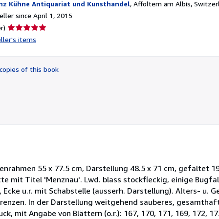
nz Kühne Antiquariat und Kunsthandel
,
Affoltern am Albis, Switzer
ller since April 1, 2015
Seller
r)
rating
ller's items
5
out
of
copies of this book
5
stars
nienrahmen 55 x 77.5 cm, Darstellung 48.5 x 71 cm, gefaltet 19
e mit Titel 'Menznau'. Lwd. blass stockfleckig, einige Bugf
, Ecke u.r. mit Schabstelle (ausserh. Darstellung). Alters- u.
renzen. In der Darstellung weitgehend sauberes, gesamthaft
uck, mit Angabe von Blättern (o.r.): 167, 170, 171, 169, 172, 17