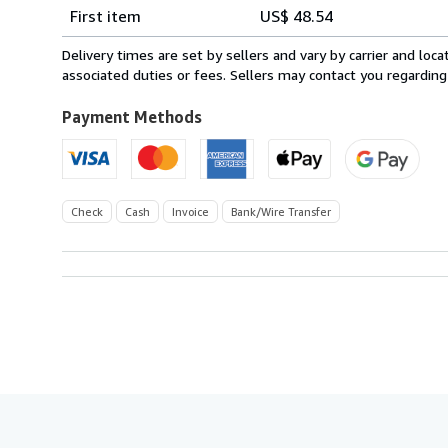
Shipping
quantity
First item
US$ 48.54
rates
from
Delivery times are set by sellers and vary by carrier and lo
Switzerland
associated duties or fees. Sellers may contact you regarding
to
U.S.A.
Payment Methods
Check
Cash
Invoice
Bank/Wire Transfer