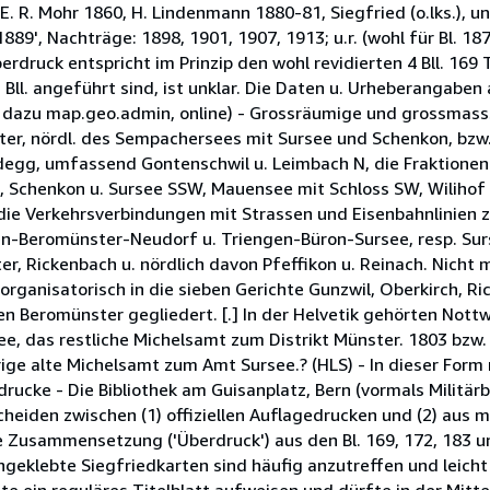
 R. Mohr 1860, H. Lindenmann 1880-81, Siegfried (o.lks.), und
1889', Nachträge: 1898, 1901, 1907, 1913; u.r. (wohl für Bl. 18
erdruck entspricht im Prinzip den wohl revidierten 4 Bll. 169
Bll. angeführt sind, ist unklar. Die Daten u. Urheberangaben
vgl. dazu map.geo.admin, online) - Grossräumige und grossmass
er, nördl. des Sempachersees mit Sursee und Schenkon, bzw.
Baldegg, umfassend Gontenschwil u. Leimbach N, die Fraktion
e, Schenkon u. Sursee SSW, Mauensee mit Schloss SW, Wilihof
ie Verkehrsverbindungen mit Strassen und Eisenbahnlinien z
-Beromünster-Neudorf u. Triengen-Büron-Sursee, resp. Sur
er, Rickenbach u. nördlich davon Pfeffikon u. Reinach. Nicht 
 organisatorisch in die sieben Gerichte Gunzwil, Oberkirch, R
n Beromünster gegliedert. [.] In der Helvetik gehörten Nottwi
e, das restliche Michelsamt zum Distrikt Münster. 1803 bzw
 alte Michelsamt zum Amt Sursee.? (HLS) - In dieser Form n
rucke - Die Bibliothek am Guisanplatz, Bern (vormals Militärbi
rscheiden zwischen (1) offiziellen Auflagedrucken und (2) aus 
 Zusammensetzung ('Überdruck') aus den Bl. 169, 172, 183 und
geklebte Siegfriedkarten sind häufig anzutreffen und leicht 
te ein reguläres Titelblatt aufweisen und dürfte in der Mitte