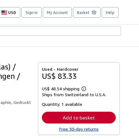
USD
Sign in
My Account
Basket
Help
Site
shopping
preferences
as) /
Used -
Hardcover
engen /
US$ 83.33
US$ 48.54 shipping
Learn
Ships from Switzerland to U.S.A.
more
about
raphie, Gedruckt
Quantity:
1 available
shipping
rates
Add to basket
Free 30-day returns