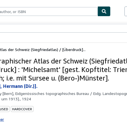
bles
Textbooks
Sellers
Start Selling
las der Schweiz (Siegfriedatlas) / [Überdruck]...
aphischer Atlas der Schweiz (Siegfriedatl
uck] : 'Michelsamt' [gest. Kopftitel: Tri
; i.e. mit Sursee u. (Bero-)Münster].
, Hermann (Dir.)].
by
[Bern], Eidgenössisches topographisches Bureau / Eidg. Landestopog
 um 1913]., 1924
 USED
HARDCOVER
ter