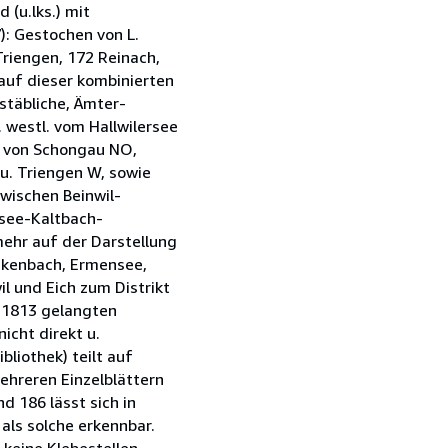
 (u.lks.) mit
7): Gestochen von L.
 Triengen, 172 Reinach,
 auf dieser kombinierten
stäbliche, Ämter-
 westl. vom Hallwilersee
en von Schongau NO,
 u. Triengen W, sowie
wischen Beinwil-
see-Kaltbach-
mehr auf der Darstellung
ickenbach, Ermensee,
l und Eich zum Distrikt
. 1813 gelangten
icht direkt u.
bliothek) teilt auf
mehreren Einzelblättern
 186 lässt sich in
als solche erkennbar.
 keine Klebestellen