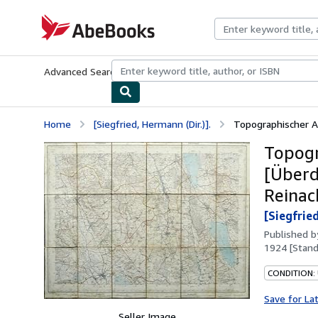
Skip to main content
AbeBooks.com
Advanced Search
Browse Collections
Rare Books
Art & Collecti
Home
[Siegfried, Hermann (Dir.)].
Topographischer At
Topogr
[Überdr
Reinach
[Siegfried
Published 
1924 [Stand
CONDITION:
Save for La
Seller Image