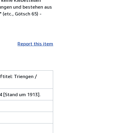
zungen und bestehen aus
(etc., Götsch 65) -
Report this item
ftitel: Triengen /
4 [Stand um 1913].