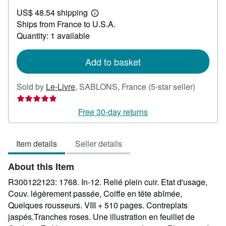
US$
US$ 48.54 shipping
101.18
Learn
Ships from France to U.S.A.
more
about
Quantity: 1 available
shipping
rates
Add to basket
Seller
Sold by
Le-Livre
,
SABLONS, France
(5-star seller)
rating
5
Free 30-day returns
out
of
Item details
Seller details
5
stars
About this Item
R300122123: 1768. In-12. Relié plein cuir. Etat d'usage,
Couv. légèrement passée, Coiffe en tête abîmée,
Quelques rousseurs. VIII + 510 pages. Contreplats
jaspés.Tranches roses. Une illustration en feuillet de