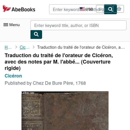
Skip to main content
AbeBooks.com
USD
Sign in
Site
shopping
preferences
Menu
My Account
Home
Cicéron
Traduction du traité de l'orateur de Cicéron, avec des notes par...
Traduction du traité de l'orateur de Cicéron,
My Purchases
avec des notes par M. l'abbé... (Couverture
Advanced Search
rigide)
Cicéron
Browse Collections
Published by
Chez De Bure Père, 1768
Rare Books
Art & Collectibles
Textbooks
Sellers
Start Selling