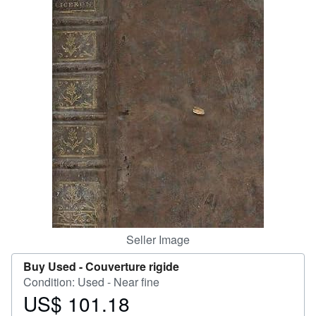
Help
CLOSE
Seller Image
Buy Used -
Couverture rigide
Condition: Used - Near fine
US$ 101.18
Price