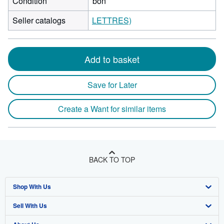
Condition
bon
Seller catalogs
LETTRES)
Add to basket
Save for Later
Create a Want for similar items
BACK TO TOP
Shop With Us
Sell With Us
Advanced Search