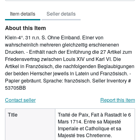
out
Item details
Seller details
of
5
About this Item
stars
Klein-4°. 31 n.n. S. Ohne Einband. Einer von
wahrscheinlich mehreren gleichzeitig erschienenen
Drucken. - Enthält nach der Einführung die 27 Artikel zum
Friedensvertrag zwischen Louis XIV und Karl VI. Die
Artikel in Französisch, die nachfolgenden Beglaubigungen
der beiden Herrscher jeweils in Latein und Französisch. -
Papier gebräunt. Sprache: französisch.
Seller Inventory #
53705BB
Contact seller
Report this item
Title
Traité de Paix, Fait à Rastadt le 6
Mars 1714. Entre sa Majesté
Imperiale et Catholique et sa
Majesté tres Chretienne.