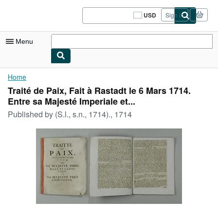
Skip to main content
AbeBooks.com
USD
Sign in
Site
shopping
preferences
Menu
My Account
Home
Traité de Paix, Fait à Rastadt le 6 Mars 1714.
My Purchases
Entre sa Majesté Imperiale et...
Sign Off
Published by
(S.l., s.n., 1714)., 1714
Advanced Search
Browse Collections
Rare Books
Art & Collectibles
Textbooks
Sellers