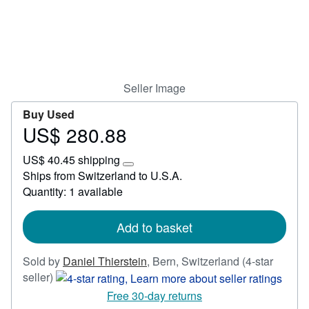
Start Selling
Help
CLOSE
Seller Image
Buy Used
US$ 280.88
Price
US$
US$ 40.45 shipping
280.88
Learn
Ships from Switzerland to U.S.A.
more
Quantity: 1 available
about
shipping
rates
Add to basket
Sold by
Daniel Thierstein
,
Bern, Switzerland
(4-star
Seller
seller)
rating
Free 30-day returns
4