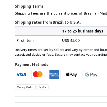
Shipping Terms
Shipping fees are the current prices of Brazilian Mail
Shipping rates from Brazil to U.S.A.
17 to 25 business days
Order
Shipping
quantity
First item
US$ 45.00
rates
from
Delivery times are set by sellers and vary by carrier and lo
Brazil
associated duties or fees. Sellers may contact you regarding
to
U.S.A.
Payment Methods
Money Order
PayPal