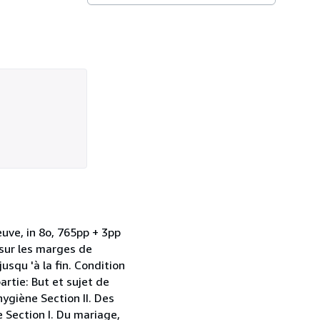
euve, in 8o, 765pp + 3pp
 sur les marges de
squ 'à la fin. Condition
tie: But et sujet de
hygiène Section II. Des
 Section I. Du mariage,