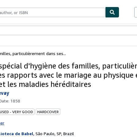
bles
Textbooks
Sellers
Start Selling
illes, particulièrement dans ses...
spécial d'hygiène des familles, particuli
es rapports avec le mariage au physique 
et les maladies héréditaires
evay
 Date:
1858
 USED - VERY GOOD
HARDCOVER
ter
lioteca de Babel
,
São Paulo, SP, Brazil