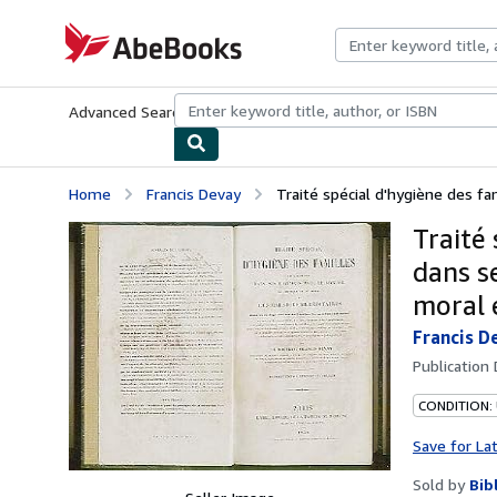
Skip to main content
AbeBooks.com
Advanced Search
Browse Collections
Rare Books
Art & Collecti
Home
Francis Devay
Traité spécial d'hygiène des fam
Traité 
dans s
moral 
Francis D
Publication
CONDITION:
Save for La
Sold by
Bib