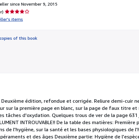
ller since November 9, 2015
Seller
r)
rating
ller's items
4
out
of
copies of this book
5
stars
. Deuxième édition, refondue et corrigée. Reliure demi-cuir n
eur sur la première page en blanc, sur la page de faux titre et
 tâches d'oxydation. Quelques trous de ver de la page 631 ju
LUMENT INTROUVABLE!! De la table des matières: Première par
ns de l'hygiène, sur la santé et les bases physiologiques de l'
empéraments et des âges Deuxième partie: Hygiène de l'espèce