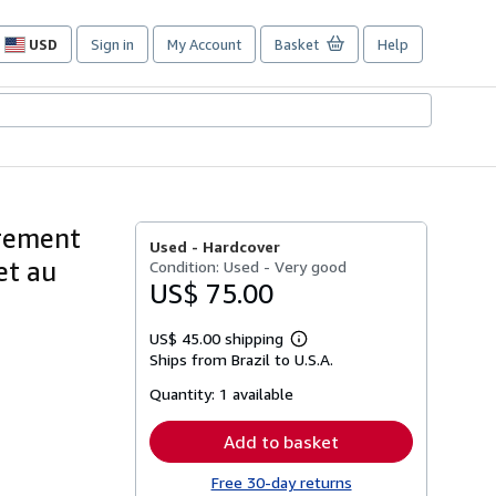
USD
Sign in
My Account
Basket
Help
Site
shopping
preferences
èrement
Used -
Hardcover
et au
Condition: Used - Very good
US$ 75.00
US$ 45.00 shipping
Learn
Ships from Brazil to U.S.A.
more
about
Quantity:
1 available
shipping
rates
Add to basket
Free 30-day returns