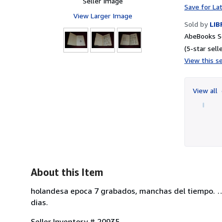
Seller Image
Save for La
View Larger Image
Sold by
LIB
AbeBooks Se
(5-star selle
View this se
View all
About this Item
holandesa epoca 7 grabados, manchas del tiempo. …ca
dias.
Seller Inventory # 20935