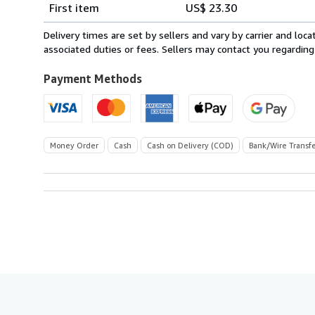
Shipping
quantity
First item
US$ 23.30
rates
from
Delivery times are set by sellers and vary by carrier and lo
Spain
associated duties or fees. Sellers may contact you regarding
to
U.S.A.
Payment Methods
Money Order
Cash
Cash on Delivery (COD)
Bank/Wire Transf