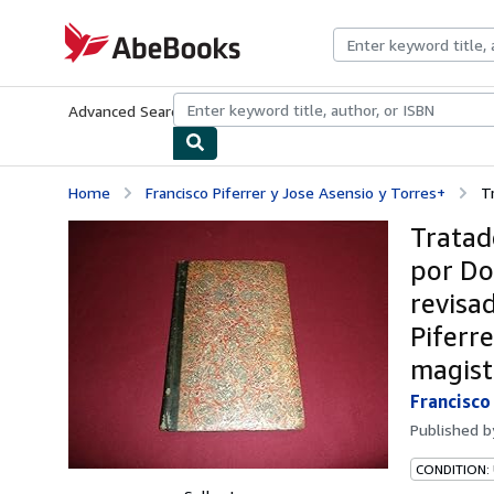
Skip to main content
AbeBooks.com
Advanced Search
Browse Collections
Rare Books
Art & Collecti
Home
Francisco Piferrer y Jose Asensio y Torres+
T
Tratad
por Do
revisa
Piferre
magist
Francisco
Published 
CONDITION: