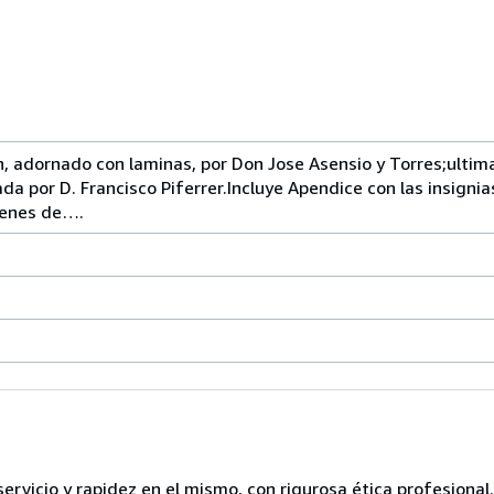
n, adornado con laminas, por Don Jose Asensio y Torres;ultim
a por D. Francisco Piferrer.Incluye Apendice con las insignia
rdenes de….
servicio y rapidez en el mismo, con rigurosa ética profesional.