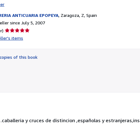
ter
RERIA ANTICUARIA EPOPEYA
,
Zaragoza, Z, Spain
ller since July 5, 2007
Seller
r)
rating
ller's items
5
out
of
copies of this book
5
stars
balleria y cruces de distincion ,españolas y estranjeras,ins