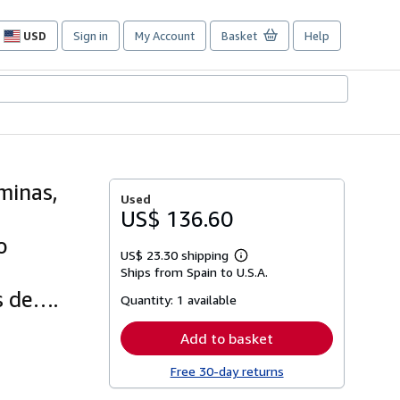
USD
Sign in
My Account
Basket
Help
Site
shopping
preferences
minas,
Used
US$ 136.60
o
US$ 23.30 shipping
Learn
Ships from Spain to U.S.A.
more
about
s de….
Quantity:
1 available
shipping
rates
Add to basket
Free 30-day returns