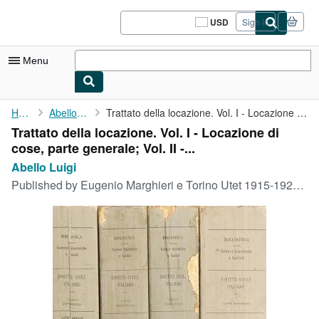
Skip to main content
AbeBooks.com
USD
Sign in
Site
shopping
preferences
Menu
My Account
Home
Abello Luigi
Trattato della locazione. Vol. I - Locazione di cose, parte ...
Trattato della locazione. Vol. I - Locazione di
My Purchases
cose, parte generale; Vol. II -...
Sign Off
Abello Luigi
Published by
Eugenio Marghieri e Torino Utet 1915-1922, Napoli, 1915
Advanced Search
Browse Collections
Rare Books
Art & Collectibles
Textbooks
Sellers