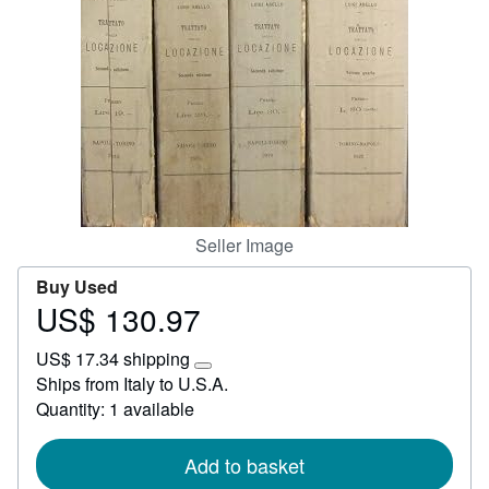
Start Selling
Help
CLOSE
Seller Image
Buy Used
US$ 130.97
Price
US$
US$ 17.34 shipping
130.97
Learn
Ships from Italy to U.S.A.
more
Quantity: 1 available
about
shipping
rates
Add to basket