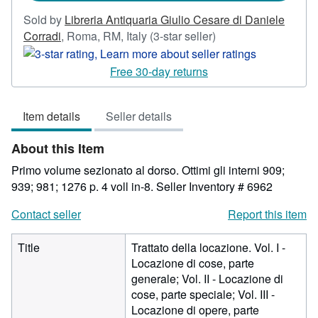
Sold by
Libreria Antiquaria Giulio Cesare di Daniele
Seller
Corradi
,
Roma, RM, Italy
(3-star seller)
rating
3
Free 30-day returns
out
of
Item details
Seller details
5
stars
About this Item
Primo volume sezionato al dorso. Ottimi gli interni 909;
939; 981; 1276 p. 4 voll in-8.
Seller Inventory # 6962
Contact seller
Report this item
Title
Trattato della locazione. Vol. I -
Locazione di cose, parte
generale; Vol. II - Locazione di
cose, parte speciale; Vol. III -
Locazione di opere, parte