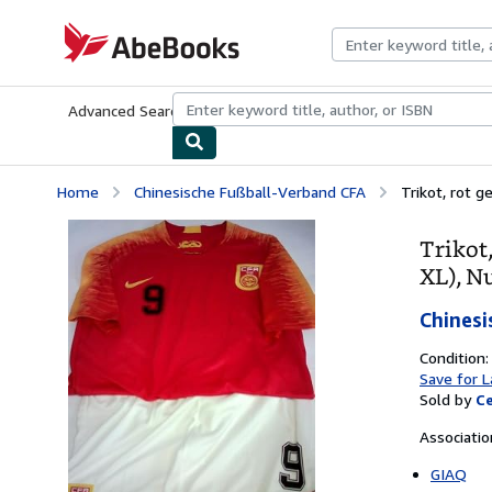
Skip to main content
AbeBooks.com
Advanced Search
Browse Collections
Rare Books
Art & Collecti
Home
Chinesische Fußball-Verband CFA
Trikot, rot g
Trikot
XL), 
Chinesi
Condition:
Save for L
Sold by
Ce
Associati
GIAQ