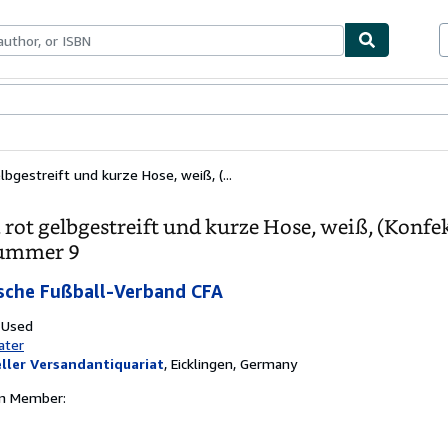
bles
Textbooks
Sellers
Start Selling
elbgestreift und kurze Hose, weiß, (...
, rot gelbgestreift und kurze Hose, weiß, (Konf
Nummer 9
sche Fußball-Verband CFA
 Used
ater
ller Versandantiquariat
,
Eicklingen, Germany
on Member: