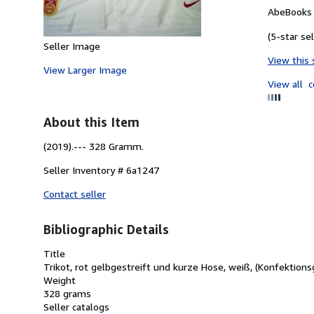
AbeBooks S
(5-star sel
Seller Image
View this 
View Larger Image
View all
c
About this Item
(2019).--- 328 Gramm.
Seller Inventory # 6a1247
Contact seller
Bibliographic Details
Title
Trikot, rot gelbgestreift und kurze Hose, weiß, (Konfektio
Weight
328 grams
Seller catalogs