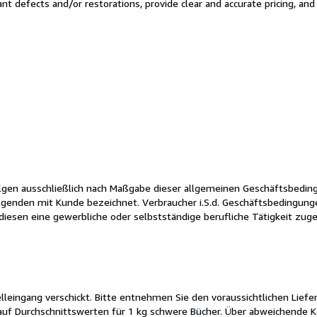
cant defects and/or restorations, provide clear and accurate pricing, an
folgen ausschließlich nach Maßgabe dieser allgemeinen Geschäftsbedin
olgenden mit Kunde bezeichnet. Verbraucher i.S.d. Geschäftsbedingung
diesen eine gewerbliche oder selbstständige berufliche Tätigkeit zug
lleingang verschickt. Bitte entnehmen Sie den voraussichtlichen Liefe
auf Durchschnittswerten für 1 kg schwere Bücher. Über abweichende K