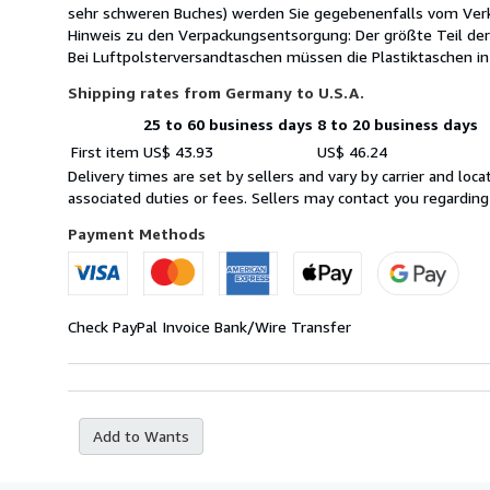
sehr schweren Buches) werden Sie gegebenenfalls vom Verk
Hinweis zu den Verpackungsentsorgung: Der größte Teil der
Bei Luftpolsterversandtaschen müssen die Plastiktaschen i
Shipping rates from Germany to U.S.A.
25 to 60 business days
8 to 20 business days
Order
Shipping
First item
US$ 43.93
US$ 46.24
quantity
rates
Delivery times are set by sellers and vary by carrier and lo
from
associated duties or fees. Sellers may contact you regarding
Germany
to
Payment Methods
U.S.A.
Check
PayPal
Invoice
Bank/Wire Transfer
Add to Wants