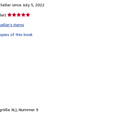
eller since July 5, 2022
Seller
ler)
rating
seller's items
5
out
opies of this book
of
5
stars
nsgröße XL), Nummer 9