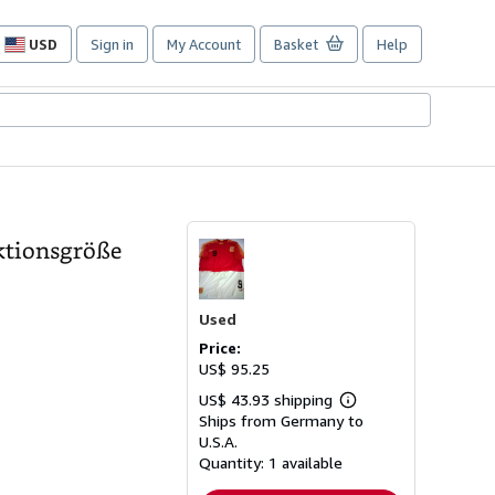
USD
Sign in
My Account
Basket
Help
Site
shopping
preferences
ektionsgröße
Used
Price:
US$ 95.25
US$ 43.93 shipping
Learn
Ships from Germany to
more
about
U.S.A.
shipping
Quantity:
1 available
rates