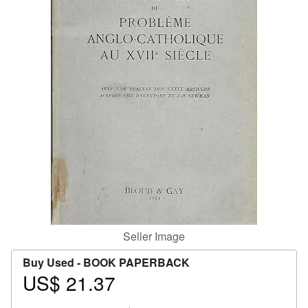
Help
CLOSE
Seller Image
Buy Used -
BOOK PAPERBACK
US$ 21.37
Price
US$