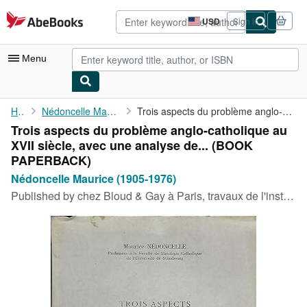
Skip to main content
AbeBooks.com
USD
Sign in
Site
shopping
preferences
Menu
My Account
Home
Nédoncelle Maurice (1905-1976)
Trois aspects du problème anglo-catholique au XVII siècle, avec ...
Trois aspects du problème anglo-catholique au
My Purchases
XVII siècle, avec une analyse de... (BOOK
Advanced Search
PAPERBACK)
Nédoncelle Maurice (1905-1976)
Browse Collections
Published by
chez Bloud & Gay à Paris, travaux de l'institut Catholique de Paris,, 1951
Rare Books
Art & Collectibles
Textbooks
Sellers
Start Selling