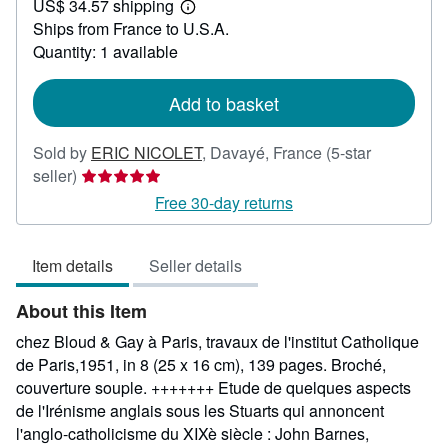
US$ 34.57 shipping
21.37
Learn
Ships from France to U.S.A.
more
about
Quantity: 1 available
shipping
rates
Add to basket
Sold by
ERIC NICOLET
,
Davayé, France
(5-star
Seller
seller)
rating
Free 30-day returns
5
out
Item details
Seller details
of
5
About this Item
stars
chez Bloud & Gay à Paris, travaux de l'institut Catholique
de Paris,1951, in 8 (25 x 16 cm), 139 pages. Broché,
couverture souple. +++++++ Etude de quelques aspects
de l'Irénisme anglais sous les Stuarts qui annoncent
l'anglo-catholicisme du XIXè siècle : John Barnes,