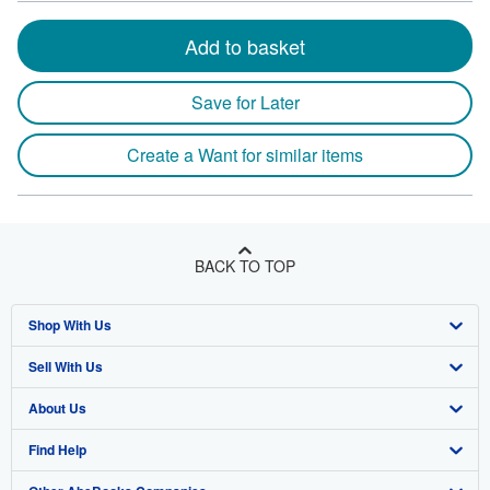
Add to basket
Save for Later
Create a Want for similar items
BACK TO TOP
Shop With Us
Sell With Us
Advanced Search
About Us
Browse Collections
Start Selling
Find Help
My Account
Join Our Affiliate Program
About AbeBooks