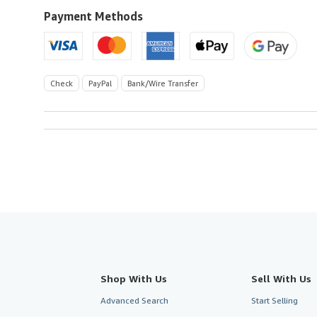
U.S.A.
Payment Methods
Check
PayPal
Bank/Wire Transfer
Shop With Us
Sell With Us
Advanced Search
Start Selling