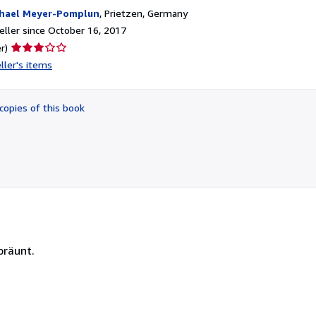
hael Meyer-Pomplun
,
Prietzen, Germany
ller since October 16, 2017
Seller
r)
rating
ller's items
3
out
of
copies of this book
5
stars
bräunt.