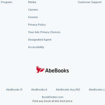
te Program
Media
Customer Support
Careers
Forums
Privacy Policy
Your Ads Privacy Choices
Designated Agent
Accessibility
AbeBooks.fr
AbeBooks.it
AbeBooks Aus/NZ
AbeBooks.c
BookFinder.com
Find any book at the best price