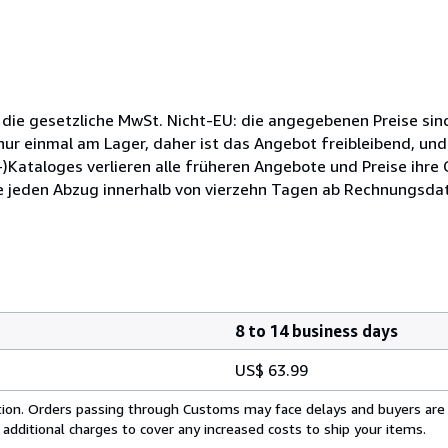
 die gesetzliche MwSt. Nicht-EU: die angegebenen Preise sind
ur einmal am Lager, daher ist das Angebot freibleibend, und
)Kataloges verlieren alle früheren Angebote und Preise ihre
e jeden Abzug innerhalb von vierzehn Tagen ab Rechnungsdat
8 to 14 business days
US$ 63.99
cation. Orders passing through Customs may face delays and buyers are
 additional charges to cover any increased costs to ship your items.