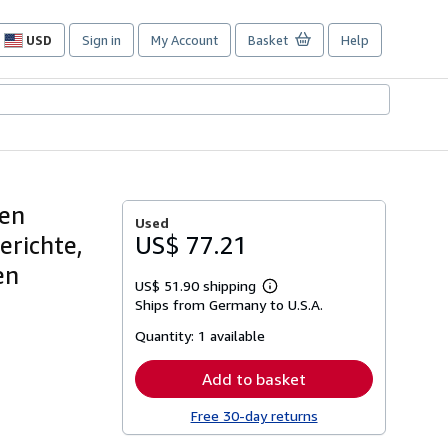
USD
Sign in
My Account
Basket
Help
Site
shopping
preferences
hen
Used
richte,
US$ 77.21
en
US$ 51.90 shipping
Learn
Ships from Germany to U.S.A.
more
about
Quantity:
1 available
shipping
rates
Add to basket
Free 30-day returns