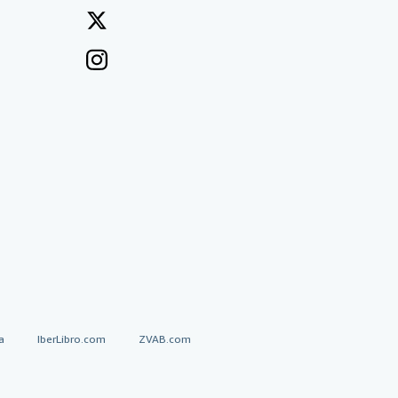
a
IberLibro.com
ZVAB.com