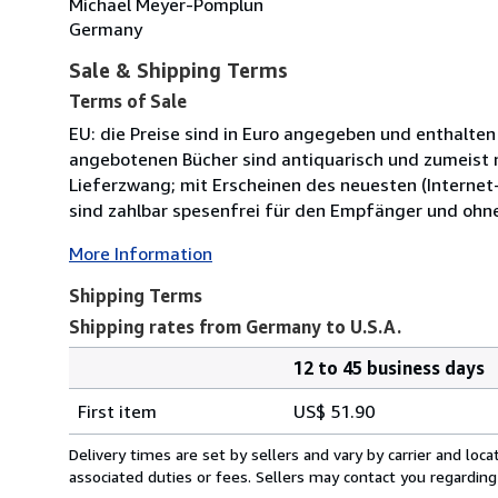
Michael Meyer-Pomplun
Germany
Sale & Shipping Terms
Terms of Sale
EU: die Preise sind in Euro angegeben und enthalten
angebotenen Bücher sind antiquarisch und zumeist n
Lieferzwang; mit Erscheinen des neuesten (Internet-
sind zahlbar spesenfrei für den Empfänger und ohn
More Information
Shipping Terms
Shipping rates from Germany to U.S.A.
12 to 45 business days
Order
Shipping
quantity
First item
US$ 51.90
rates
from
Delivery times are set by sellers and vary by carrier and lo
Germany
associated duties or fees. Sellers may contact you regarding
to