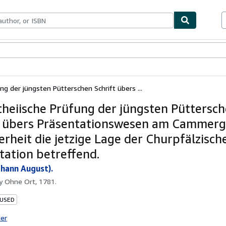
bles
Textbooks
Sellers
Start Selling
ng der jüngsten Pütterschen Schrift übers ...
heiische Prüfung der jüngsten Püttersc
t übers Präsentationswesen am Cammerge
erheit die jetzige Lage der Churpfälzisch
tation betreffend.
ohann August).
by
Ohne Ort, 1781.
 USED
ter