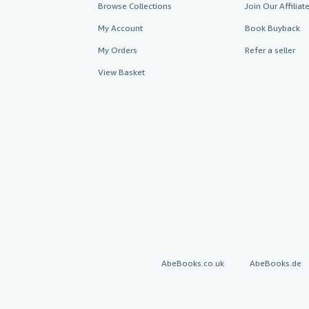
Browse Collections
Join Our Affilia
My Account
Book Buyback
My Orders
Refer a seller
View Basket
AbeBooks.co.uk
AbeBooks.de