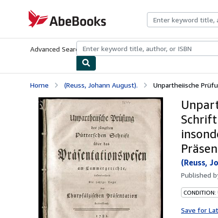
Skip to main content
AbeBooks.com
Advanced Search
Browse Collections
Rare Books
Art & Collecti
Home
(Reuss, Johann August).
Unpartheiische Prüfu
Unpart
Schrif
insond
Präsen
(Reuss, J
Published 
CONDITION:
Save for La