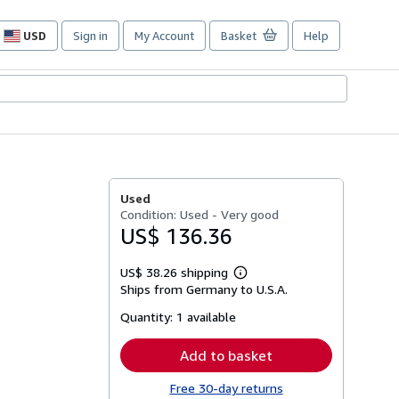
USD
Sign in
My Account
Basket
Help
Site
shopping
preferences
Used
Condition: Used - Very good
US$ 136.36
US$ 38.26 shipping
Learn
Ships from Germany to U.S.A.
more
about
Quantity:
1 available
shipping
rates
Add to basket
Free 30-day returns