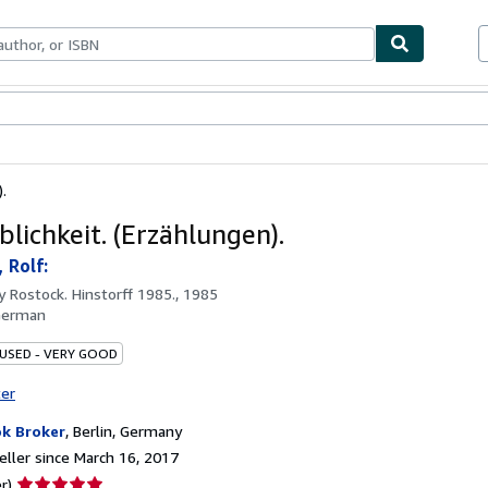
bles
Textbooks
Sellers
Start Selling
.
blichkeit. (Erzählungen).
 Rolf:
by
Rostock. Hinstorff 1985., 1985
German
 USED - VERY GOOD
ter
k Broker
,
Berlin, Germany
ller since March 16, 2017
Seller
r)