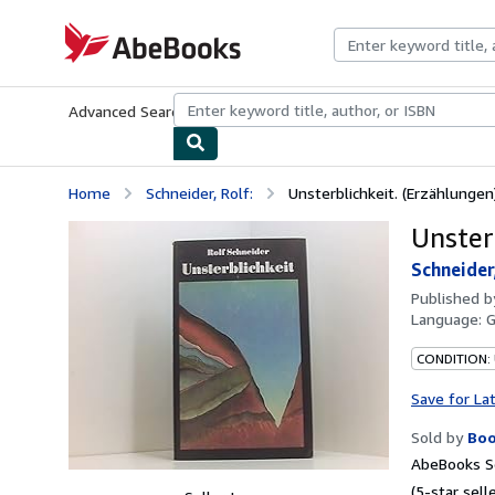
Skip to main content
AbeBooks.com
Advanced Search
Browse Collections
Rare Books
Art & Collecti
Home
Schneider, Rolf:
Unsterblichkeit. (Erzählungen)
Unster
Schneider,
Published 
Language:
CONDITION:
Save for La
Sold by
Boo
AbeBooks Se
(5-star selle