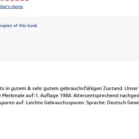
rating
ller's items
5
out
of
copies of this book
5
stars
tets in gutem & sehr gutem gebrauchsfähigen Zustand. Unser
de Merkmale auf:1. Auflage 1984. Altersentsprechend nachge
spuren auf. Leichte Gebrauchsspuren. Sprache: Deutsch Gewi