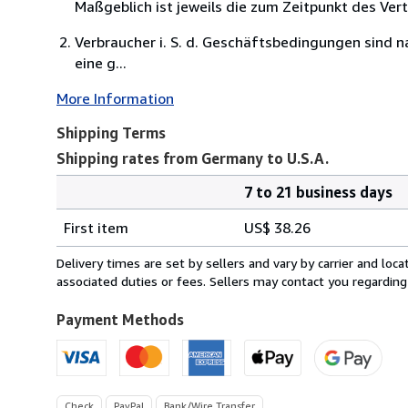
Maßgeblich ist jeweils die zum Zeitpunkt des Ver
Verbraucher i. S. d. Geschäftsbedingungen sind n
eine g...
More Information
Shipping Terms
Shipping rates from Germany to U.S.A.
7 to 21 business days
Order
Shipping
quantity
First item
US$ 38.26
rates
from
Delivery times are set by sellers and vary by carrier and lo
Germany
associated duties or fees. Sellers may contact you regarding
to
U.S.A.
Payment Methods
Check
PayPal
Bank/Wire Transfer