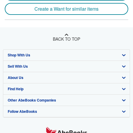
Create a Want for similar items
BACK TO TOP
Shop With Us
Sell With Us
Advanced Search
About Us
Browse Collections
Start Selling
Find Help
My Account
Join Our Affiliate Program
About AbeBooks
Other AbeBooks Companies
My Orders
Book Buyback
Media
Help
Follow AbeBooks
View Basket
Refer a seller
Careers
Customer Support
AbeBooks.co.uk
Forums
AbeBooks.de