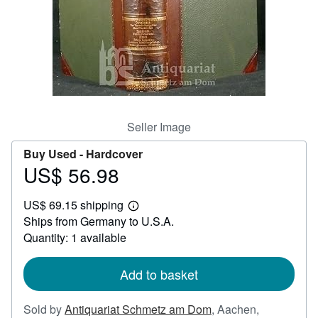
Help
CLOSE
Seller Image
Buy Used -
Hardcover
US$ 56.98
Price
US$
US$ 69.15 shipping
56.98
Learn
Ships from Germany to U.S.A.
more
about
Quantity: 1 available
shipping
rates
Add to basket
Sold by
Antiquariat Schmetz am Dom
,
Aachen,