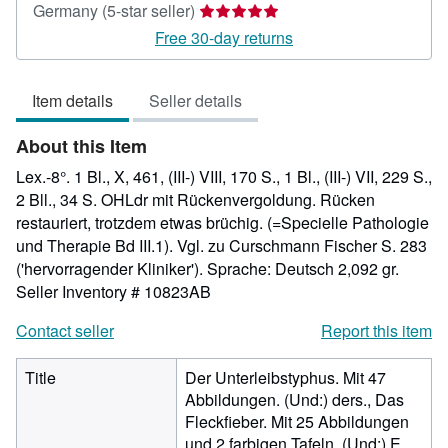
Seller
Germany
(5-star seller)
rating
Free 30-day returns
5
out
Item details
Seller details
of
5
About this Item
stars
Lex.-8°. 1 Bl., X, 461, (III-) VIII, 170 S., 1 Bl., (III-) VII, 229 S.,
2 Bll., 34 S. OHLdr mit Rückenvergoldung. Rücken
restauriert, trotzdem etwas brüchig. (=Specielle Pathologie
und Therapie Bd III.1). Vgl. zu Curschmann Fischer S. 283
('hervorragender Kliniker'). Sprache: Deutsch 2,092 gr.
Seller Inventory # 10823AB
Contact seller
Report this item
Title
Der Unterleibstyphus. Mit 47
Abbildungen. (Und:) ders., Das
Fleckfieber. Mit 25 Abbildungen
und 2 farbigen Tafeln. (Und:) E.