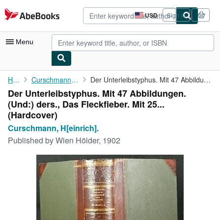
Skip to main content
AbeBooks.com
USD
Sign in
Site
shopping
preferences
Menu
My Account
Home
Curschmann, H[einrich].
Der Unterleibstyphus. Mit 47 Abbildungen. (Und:) ders., Das ...
Der Unterleibstyphus. Mit 47 Abbildungen.
My Purchases
(Und:) ders., Das Fleckfieber. Mit 25...
Advanced Search
(Hardcover)
Curschmann, H[einrich].
Browse Collections
Published by
Wien Hölder, 1902
Rare Books
Art & Collectibles
Textbooks
Sellers
Start Selling