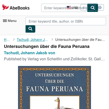
Skip to main content
AbeBooks.com
USD
Sign in
Site
shopping
preferences
Menu
My Account
Home
Tschudi, Johann Jakob von
Untersuchungen über die Fauna Peruana
Untersuchungen über die Fauna Peruana
My Purchases
Tschudi, Johann Jakob von
Advanced Search
Published by
Verlag von Scheitlin und Zollikofer, St. Gallen, 2018
Browse Collections
Rare Books
Art & Collectibles
Textbooks
Sellers
Start Selling