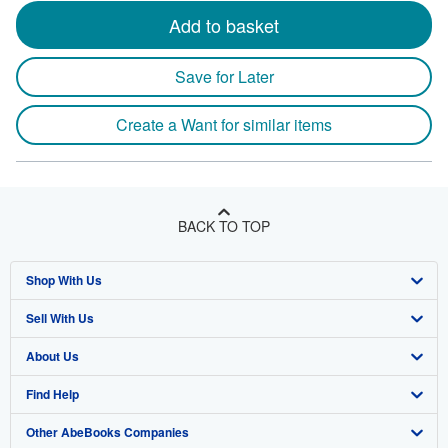
Add to basket
Save for Later
Create a Want for similar items
BACK TO TOP
Shop With Us
Sell With Us
Advanced Search
About Us
Browse Collections
Start Selling
Find Help
My Account
Join Our Affiliate Program
About AbeBooks
Other AbeBooks Companies
My Orders
Book Buyback
Media
Help