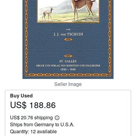
Help
CLOSE
Seller Image
Buy Used
US$ 188.86
Price
US$
US$ 20.76 shipping
188.86
Learn
Ships from Germany to U.S.A.
more
about
Quantity: 12 available
shipping