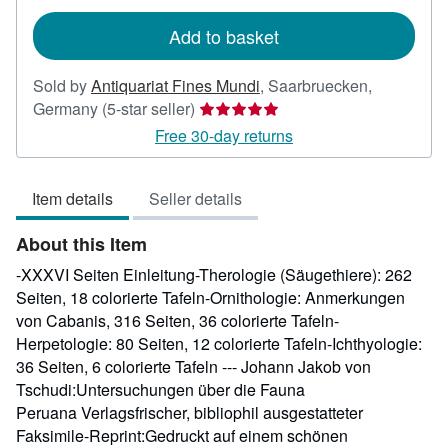
rates
Add to basket
Sold by
Antiquariat Fines Mundi
,
Saarbruecken,
Seller
Germany
(5-star seller)
rating
Free 30-day returns
5
out
Item details
Seller details
of
5
About this Item
stars
-XXXVI Seiten Einleitung-Therologie (Säugethiere): 262
Seiten, 18 colorierte Tafeln-Ornithologie: Anmerkungen
von Cabanis, 316 Seiten, 36 colorierte Tafeln-
Herpetologie: 80 Seiten, 12 colorierte Tafeln-Ichthyologie:
36 Seiten, 6 colorierte Tafeln --- Johann Jakob von
Tschudi:Untersuchungen über die Fauna
Peruana Verlagsfrischer, bibliophil ausgestatteter
Faksimile-Reprint:Gedruckt auf einem schönen