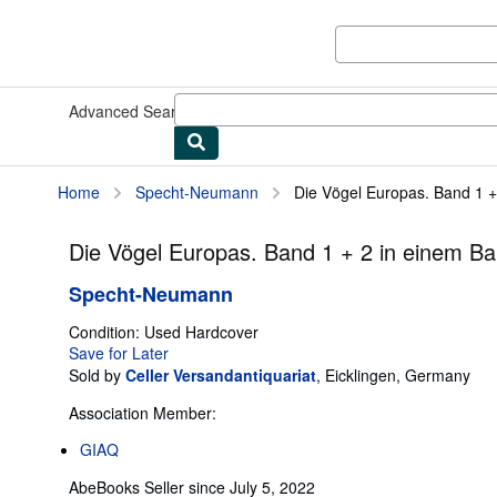
Skip to main content
AbeBooks.com
Advanced Search
Browse Collections
Rare Books
Art & Collect
Home
Specht-Neumann
Die Vögel Europas. Band 1 + 
Die Vögel Europas. Band 1 + 2 in einem B
Specht-Neumann
Condition: Used
Hardcover
Save for Later
Sold by
Celler Versandantiquariat
,
Eicklingen, Germany
Association Member:
GIAQ
AbeBooks Seller since July 5, 2022