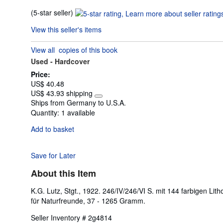
Seller
(5-star seller)
rating
View this seller's items
5
out
View all
copies of this book
of
Used -
Hardcover
5
stars
Price:
US$ 40.48
US$ 43.93 shipping
Learn
Ships from Germany to U.S.A.
more
Quantity:
1 available
about
shipping
Add to basket
rates
Save for Later
About this Item
K.G. Lutz, Stgt., 1922. 246/IV/246/VI S. mit 144 farbigen Lit
für Naturfreunde, 37 - 1265 Gramm.
Seller Inventory # 2g4814