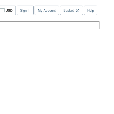
USD
Sign in
My Account
Basket
Help
Site
shopping
preferences