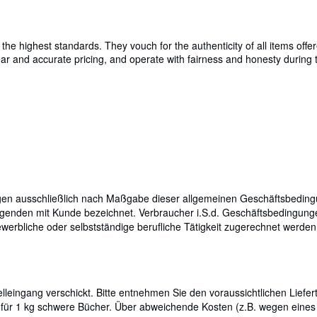
e highest standards. They vouch for the authenticity of all items offer
 clear and accurate pricing, and operate with fairness and honesty durin
olgen ausschließlich nach Maßgabe dieser allgemeinen Geschäftsbedin
olgenden mit Kunde bezeichnet. Verbraucher i.S.d. Geschäftsbedingunge
erbliche oder selbstständige berufliche Tätigkeit zugerechnet werden 
leingang verschickt. Bitte entnehmen Sie den voraussichtlichen Liefert
 für 1 kg schwere Bücher. Über abweichende Kosten (z.B. wegen eine