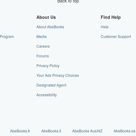
Back to top
About Us
Find Help
About AbeBooks
Help
e Program
Media
Customer Support
Careers
Forums
Privacy Policy
Your Ads Privacy Choices
Designated Agent
Accessibility
AbeBooks.fr
AbeBooks.it
AbeBooks Aus/NZ
AbeBooks.ca