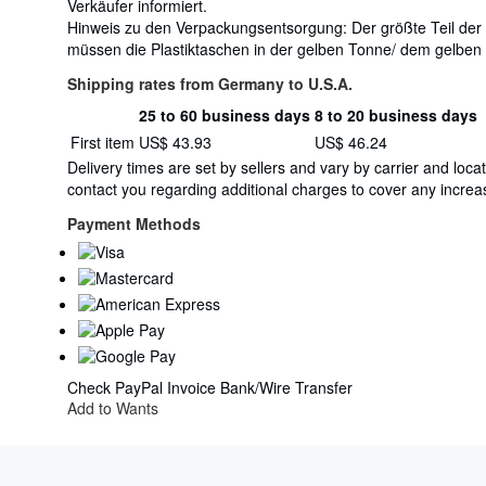
Verkäufer informiert.
Hinweis zu den Verpackungsentsorgung: Der größte Teil der
müssen die Plastiktaschen in der gelben Tonne/ dem gelben
Shipping rates from Germany to U.S.A.
25 to 60 business days
8 to 20 business days
Order
Shipping
First item
US$ 43.93
US$ 46.24
quantity
rates
Delivery times are set by sellers and vary by carrier and lo
from
contact you regarding additional charges to cover any increas
Germany
to
Payment Methods
U.S.A.
Check
PayPal
Invoice
Bank/Wire Transfer
Add to Wants