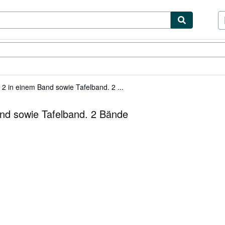
ibles
Textbooks
Sellers
Start Selling
2 in einem Band sowie Tafelband. 2 ...
and sowie Tafelband. 2 Bände