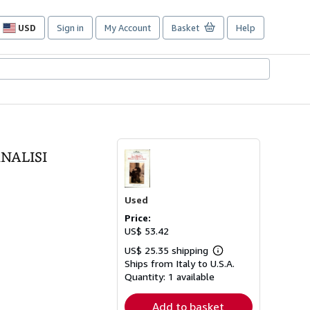
USD
Sign in
My Account
Basket
Help
Site
shopping
preferences
NALISI
Used
Price:
US$ 53.42
US$ 25.35 shipping
Learn
Ships from Italy to U.S.A.
more
about
Quantity:
1 available
shipping
rates
Add to basket