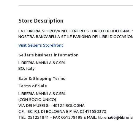
Store Description
LA LIBRERIA SI TROVA NEL CENTRO STORICO DI BOLOGNA. 5 V
NOSTRA BANCARELLA STILE PARIGINO DEI LIBRI D'OCCASIONE
Visit Seller's Storefront
Seller's business information
LIBRERIA NANNI A.&C.SRL
BO, Italy
Sale & Shipping Terms
Terms of Sale
LIBRERIA NANNI A.&C.SRL
(CON SOCIO UNICO)
VIA DEI MUSEI 8 - 40124 BOLOGNA
C.F., ISC. R.I. DI BOLOGNA E P.IVA 03411580370
TEL. 051221841 - FAX 051279198 E MAIL: libreria66@libreria