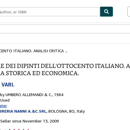
bles
Textbooks
Sellers
Start Selling
ENTO ITALIANO. ANALISI CRITICA ...
E DEI DIPINTI DELL'OTTOCENTO ITALIANO. A
CA STORICA ED ECONOMICA.
 VARI.
 by
UMBERO ALLEMANDI & C., 1984
 Used
ater
IBRERIA NANNI A.&C.SRL
,
BOLOGNA, BO, Italy
Seller since November 13, 2009