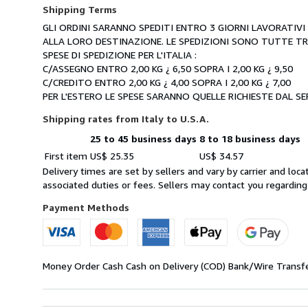
Shipping Terms
GLI ORDINI SARANNO SPEDITI ENTRO 3 GIORNI LAVORATIVI T
ALLA LORO DESTINAZIONE. LE SPEDIZIONI SONO TUTTE TR
SPESE DI SPEDIZIONE PER L'ITALIA :
C/ASSEGNO ENTRO 2,00 KG ¿ 6,50 SOPRA I 2,00 KG ¿ 9,50
C/CREDITO ENTRO 2,00 KG ¿ 4,00 SOPRA I 2,00 KG ¿ 7,00
PER L'ESTERO LE SPESE SARANNO QUELLE RICHIESTE DAL S
Shipping rates from Italy to U.S.A.
25 to 45 business days
8 to 18 business days
Order
Shipping
First item
US$ 25.35
US$ 34.57
quantity
rates
Delivery times are set by sellers and vary by carrier and lo
from
associated duties or fees. Sellers may contact you regarding
Italy
to
Payment Methods
U.S.A.
Money Order
Cash
Cash on Delivery (COD)
Bank/Wire Transf