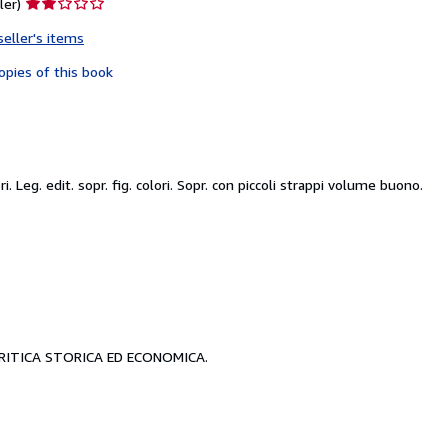
Seller
ler)
rating
seller's items
2
out
opies of this book
of
5
stars
ri. Leg. edit. sopr. fig. colori. Sopr. con piccoli strappi volume buono.
CRITICA STORICA ED ECONOMICA.