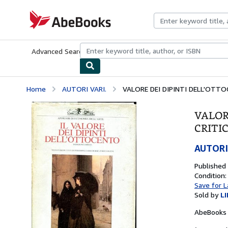
Skip to main content
AbeBooks.com
Advanced Search
Browse Collections
Rare Books
Art & Collecti
Home
AUTORI VARI.
VALORE DEI DIPINTI DELL'OTTOC
VALOR
CRITI
AUTORI
Published
Condition:
Save for L
Sold by
L
AbeBooks 