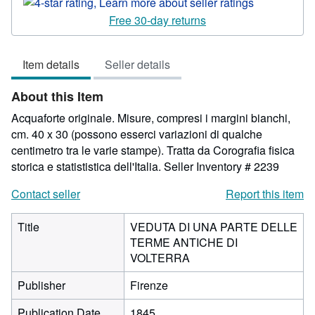
rating
4
Free 30-day returns
out
of
Item details
Seller details
5
stars
About this Item
Acquaforte originale. Misure, compresi i margini bianchi,
cm. 40 x 30 (possono esserci variazioni di qualche
centimetro tra le varie stampe). Tratta da Corografia fisica
storica e statististica dell'Italia.
Seller Inventory # 2239
Contact seller
Report this item
Title
VEDUTA DI UNA PARTE DELLE
TERME ANTICHE DI
VOLTERRA
Publisher
Firenze
Publication Date
1845