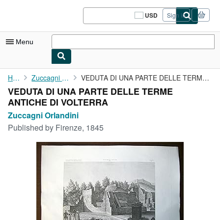
Skip to main content
AbeBooks.com
USD
Sign in
Site
shopping
preferences
Menu
My Account
Home
Zuccagni Orlandini
VEDUTA DI UNA PARTE DELLE TERME ANTICHE DI VOLTERRA
VEDUTA DI UNA PARTE DELLE TERME
My Purchases
ANTICHE DI VOLTERRA
Sign Off
Zuccagni Orlandini
Published by
Firenze, 1845
Advanced Search
Browse Collections
Rare Books
Art & Collectibles
Textbooks
Sellers