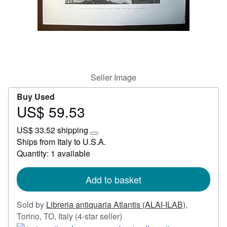
Start Selling
Help
CLOSE
Seller Image
Buy Used
US$ 59.53
Price
US$
US$ 33.52 shipping
59.53
Learn
Ships from Italy to U.S.A.
more
Quantity: 1 available
about
shipping
rates
Add to basket
Sold by
Libreria antiquaria Atlantis (ALAI-ILAB)
,
Seller
Torino, TO, Italy
(4-star seller)