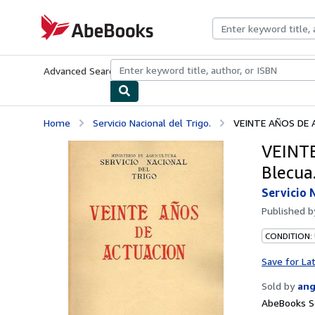
Skip to main content
AbeBooks.com
Advanced Search
Browse Collections
Rare Books
Art & Collecti
Home
Servicio Nacional del Trigo.
VEINTE AÑOS DE A
VEINTE
Blecua
Servicio 
Published 
CONDITION:
Save for La
Sold by
ang
AbeBooks Se