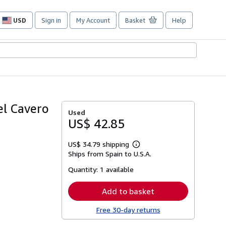
USD
Sign in
My Account
Basket
Help
Site
shopping
preferences
l Cavero
Used
US$ 42.85
US$ 34.79 shipping
Learn
Ships from Spain to U.S.A.
more
about
Quantity:
1 available
shipping
rates
Add to basket
Free 30-day returns