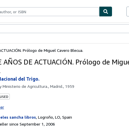
bles
Textbooks
Sellers
Start Selling
CTUACIÓN. Prólogo de Miguel Cavero Blecua.
 AÑOS DE ACTUACIÓN. Prólogo de Migue
.
Nacional del Trigo.
by
Ministerio de Agricultura., Madrid., 1959
 USED
ter
eles sancha libros
,
Logroño, LO, Spain
ller since September 1, 2006