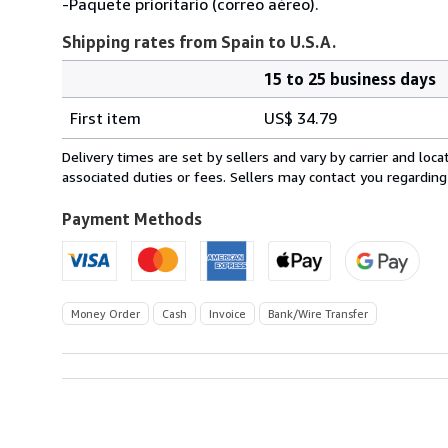
-Paquete prioritario (correo aéreo).
Shipping rates from Spain to U.S.A.
15 to 25 business days
Order
Shipping
quantity
First item
US$ 34.79
rates
from
Delivery times are set by sellers and vary by carrier and lo
Spain
associated duties or fees. Sellers may contact you regarding
to
U.S.A.
Payment Methods
Money Order
Cash
Invoice
Bank/Wire Transfer