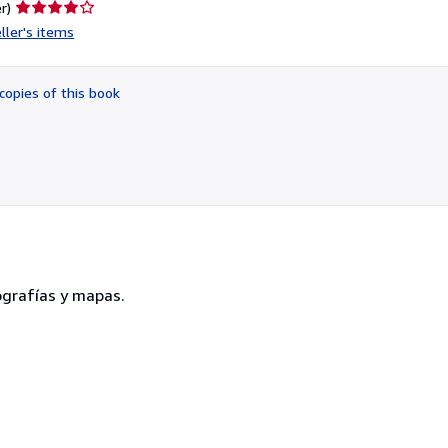
Seller
r)
rating
ller's items
4
out
of
copies of this book
5
stars
tografías y mapas.