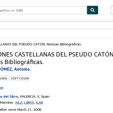
bles
Textbooks
Sellers
Start Selling
ANAS DEL PSEUDO CATÓN. Noticias Bibliográficas.
ONES CASTELLANAS DEL PSEUDO CATÓN
s Bibliográficas.
GÓMEZ, Antonio.
 USED
SOFT COVER
ter
lo del libro
,
VALENCIA, V, Spain
n Member:
AILA
LIBRIS
ILAB
ller since March 21, 2006