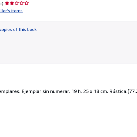
Seller
r)
rating
ller's items
2
out
of
copies of this book
5
stars
jemplares. Ejemplar sin numerar. 19 h. 25 x 18 cm. Rústica.(77.