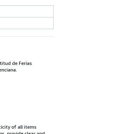
titud de Ferias
enciana.
city of all items
ns, provide clear and