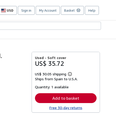
USD
Sign in
My Account
Basket
Help
Site
shopping
preferences
.
Used -
Soft cover
US$ 35.72
US$ 30.05 shipping
Learn
Ships from Spain to U.S.A.
more
about
Quantity:
1 available
shipping
rates
Add to basket
Free 30-day returns