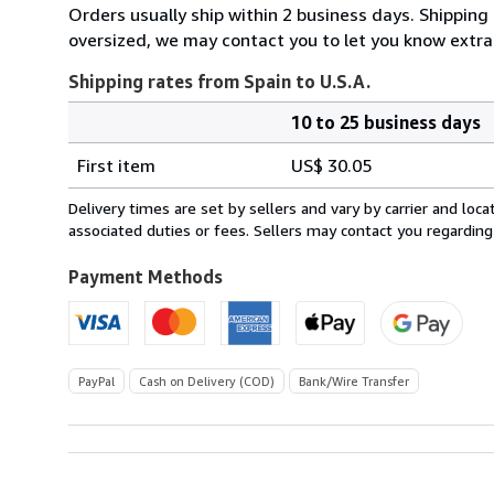
Orders usually ship within 2 business days. Shipping 
oversized, we may contact you to let you know extra 
Shipping rates from Spain to U.S.A.
10 to 25 business days
Order
Shipping
quantity
First item
US$ 30.05
rates
from
Delivery times are set by sellers and vary by carrier and lo
Spain
associated duties or fees. Sellers may contact you regarding
to
U.S.A.
Payment Methods
PayPal
Cash on Delivery (COD)
Bank/Wire Transfer