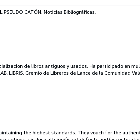
PSEUDO CATÓN. Noticias Bibliográficas.
lizacion de libros antiguos y usados. Ha participado en mul
ILAB, LIBRIS, Gremio de Libreros de Lance de la Comunidad Val
ntaining the highest standards. They vouch for the authenti
scriptions, disclose all significant defects and/or restoratio