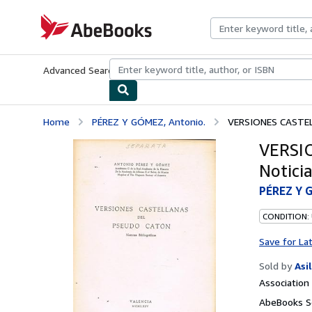
Skip to main content
AbeBooks.com
Advanced Search
Browse Collections
Rare Books
Art & Collecti
Home
PÉREZ Y GÓMEZ, Antonio.
VERSIONES CASTELL
VERSI
Noticia
PÉREZ Y 
CONDITION:
Save for La
Sold by
Asi
Associatio
AbeBooks Se