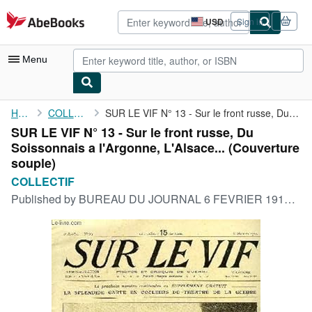
Skip to main content
AbeBooks.com
USD
Sign in
Site
shopping
preferences
Menu
My Account
Home
COLLECTIF
SUR LE VIF N° 13 - Sur le front russe, Du Soissonnais a ...
SUR LE VIF N° 13 - Sur le front russe, Du
My Purchases
Soissonnais a l'Argonne, L'Alsace... (Couverture
Advanced Search
souple)
COLLECTIF
Browse Collections
Published by
BUREAU DU JOURNAL 6 FEVRIER 1915, 1915
Rare Books
Art & Collectibles
Textbooks
Sellers
Start Selling