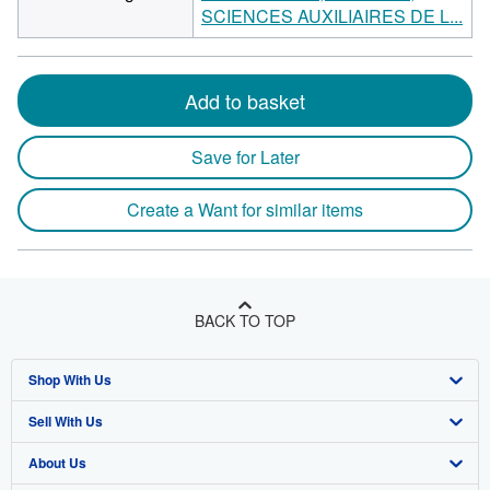
SCIENCES AUXILIAIRES DE L...
Add to basket
Save for Later
Create a Want for similar items
BACK TO TOP
Shop With Us
Sell With Us
Advanced Search
About Us
Browse Collections
Start Selling