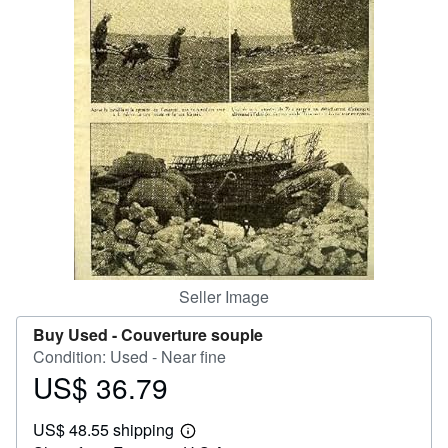
Help
CLOSE
Seller Image
Buy Used -
Couverture souple
Condition: Used - Near fine
US$ 36.79
Price
US$
US$ 48.55 shipping
36.79
Learn