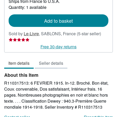
Ships from France to U.S.A.
more
about
Quantity: 1 available
shipping
rates
Add to basket
Seller
Sold by
Le-Livre
,
SABLONS, France
(5-star seller)
rating
5
Free 30-day returns
out
of
Item details
Seller details
5
stars
About this Item
R110317513: 6 FEVRIER 1915. In-12. Broché. Bon état,
Couv. convenable, Dos satisfaisant, Intérieur frais. 16
pages. Nombreuses photographies en noir et blanc hors
texte. . . . Classification Dewey : 940.3-Première Guerre
mondiale 1914-1918.
Seller Inventory # R110317513