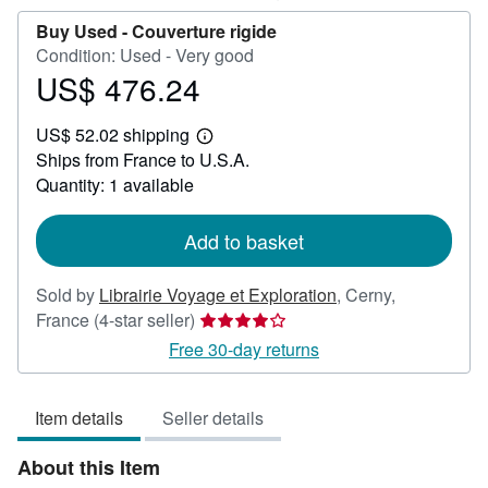
Buy Used -
Couverture rigide
Condition: Used - Very good
US$ 476.24
Price
US$
US$ 52.02 shipping
476.24
Learn
Ships from France to U.S.A.
more
about
Quantity: 1 available
shipping
rates
Add to basket
Sold by
Librairie Voyage et Exploration
,
Cerny,
Seller
France
(4-star seller)
rating
Free 30-day returns
4
out
Item details
Seller details
of
5
About this Item
stars