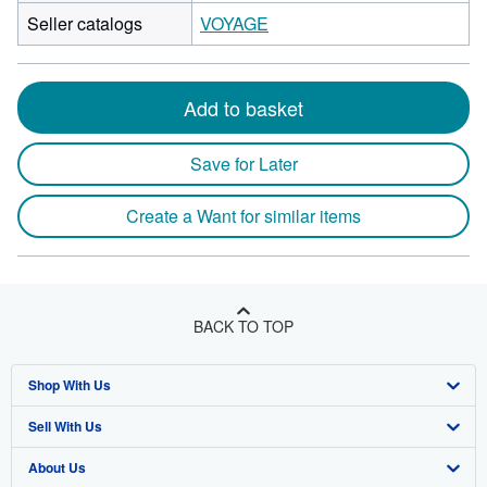
Seller catalogs
VOYAGE
Add to basket
Save for Later
Create a Want for similar items
BACK TO TOP
Shop With Us
Sell With Us
Advanced Search
About Us
Browse Collections
Start Selling