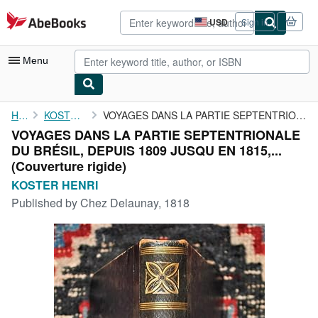
Skip to main content
AbeBooks.com
USD
Sign in
Site
shopping
preferences
Menu
My Account
Home
KOSTER HENRI
VOYAGES DANS LA PARTIE SEPTENTRIONALE DU BRÉSIL, DEPUIS 1809 ...
VOYAGES DANS LA PARTIE SEPTENTRIONALE
My Purchases
DU BRÉSIL, DEPUIS 1809 JUSQU EN 1815,...
Advanced Search
(Couverture rigide)
KOSTER HENRI
Browse Collections
Published by
Chez Delaunay, 1818
Rare Books
Art & Collectibles
Textbooks
Sellers
Start Selling