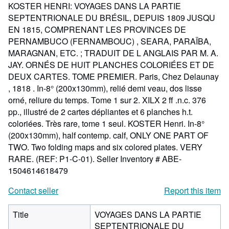
KOSTER HENRI: VOYAGES DANS LA PARTIE
SEPTENTRIONALE DU BRÉSIL, DEPUIS 1809 JUSQU
EN 1815, COMPRENANT LES PROVINCES DE
PERNAMBUCO (FERNAMBOUC) , SEARA, PARAÏBA,
MARAGNAN, ETC. ; TRADUIT DE L ANGLAIS PAR M. A.
JAY. ORNÉS DE HUIT PLANCHES COLORIÉES ET DE
DEUX CARTES. TOME PREMIER. Paris, Chez Delaunay
, 1818 . In-8° (200x130mm), relié demi veau, dos lisse
orné, reliure du temps. Tome 1 sur 2. XILX 2 ff .n.c. 376
pp., illustré de 2 cartes dépliantes et 6 planches h.t.
coloriées. Très rare, tome 1 seul. KOSTER Henri. In-8°
(200x130mm), half contemp. calf, ONLY ONE PART OF
TWO. Two folding maps and six colored plates. VERY
RARE. (REF: P1-C-01).
Seller Inventory # ABE-
1504614618479
Contact seller
Report this item
Title
VOYAGES DANS LA PARTIE
SEPTENTRIONALE DU