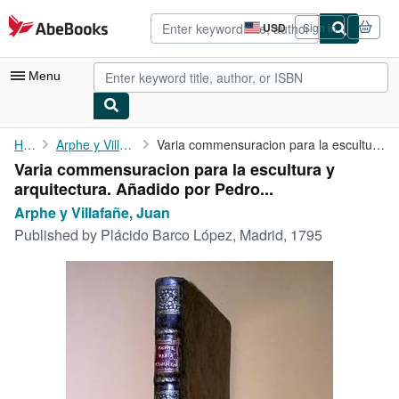
Skip to main content
AbeBooks.com
USD
Sign in
Site
shopping
preferences
Menu
My Account
Home
Arphe y Villafañe, Juan
Varia commensuracion para la escultura y arquitectura. Añadido ...
Varia commensuracion para la escultura y
My Purchases
arquitectura. Añadido por Pedro...
Advanced Search
Arphe y Villafañe, Juan
Published by
Plácido Barco López, Madrid, 1795
Browse Collections
Rare Books
Art & Collectibles
Textbooks
Sellers
Start Selling