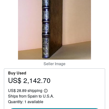
Help
CLOSE
Seller Image
Buy Used
US$ 2,142.70
Price
US$
US$ 28.89 shipping
2,142.70
Learn
Ships from Spain to U.S.A.
more
about
Quantity: 1 available
shipping
rates