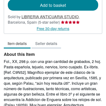
Add to basket
Sold by
LIBRERIA ANTICUARIA STUDIO
,
Seller
Barcelona, Spain
(5-star seller)
rating
Free 30-day returns
5
out
Item details
Seller details
of
5
About this Item
stars
Fol., XX, 298 p. con una gran cantidad de grabados, 2 hoj.
Pasta española, tejuelo, nervios, lomo cuajado. Ex-libris.
[Ref. C9N52]. Magnífico ejemplar de este clásico de la
arquitectura, publicado por primera vez en Sevilla, 1585, y
que, según Palau, "aún hoy resulta útil". Incluye un gran
número de ilustraciones, tanto técnicas, como artísticas,
algunas de gran belleza. Entre el libro 3º y el siguiente se
encuentra la Addicion de Enguera sobre los relojes de sol.
(Palau 16059). Muy buen ejemplar. Arquitectura.