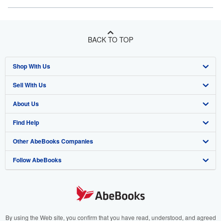
BACK TO TOP
Shop With Us
Sell With Us
Advanced Search
About Us
Browse Collections
Start Selling
Find Help
My Account
Join Our Affiliate Program
About AbeBooks
Other AbeBooks Companies
My Orders
Book Buyback
Media
Help
Follow AbeBooks
View Basket
Refer a seller
Careers
Customer Support
AbeBooks.co.uk
Forums
AbeBooks.de
Privacy Policy
AbeBooks.fr
Your Ads Privacy Choices
AbeBooks.it
By using the Web site, you confirm that you have read, understood, and agreed