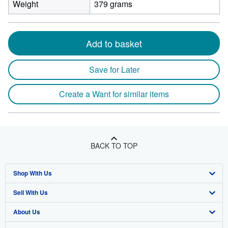
Weight
379 grams
Add to basket
Save for Later
Create a Want for similar items
BACK TO TOP
Shop With Us
Sell With Us
Advanced Search
About Us
Browse Collections
Start Selling