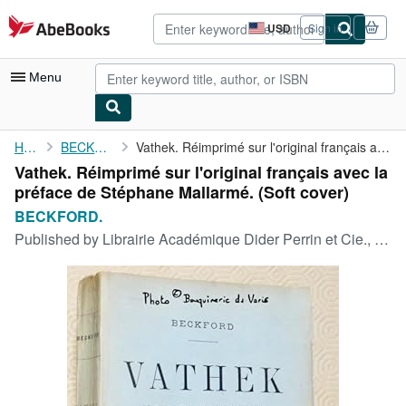
Skip to main content
AbeBooks.com
USD
Sign in
Site
shopping
preferences
Menu
My Account
Home
BECKFORD.
Vathek. Réimprimé sur l'original français avec la préface de ...
Vathek. Réimprimé sur l'original français avec la
My Purchases
préface de Stéphane Mallarmé. (Soft cover)
Advanced Search
BECKFORD.
Published by
Librairie Académique Dider Perrin et Cie., Paris,, 1893
Browse Collections
Rare Books
Art & Collectibles
Textbooks
Sellers
Start Selling