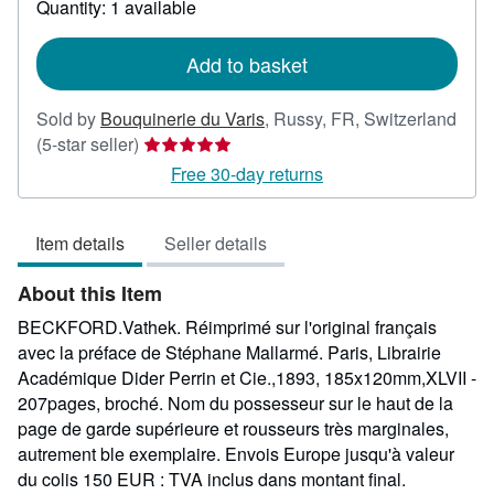
Quantity: 1 available
shipping
rates
Add to basket
Sold by
Bouquinerie du Varis
,
Russy, FR, Switzerland
Seller
(5-star seller)
rating
Free 30-day returns
5
out
Item details
Seller details
of
5
About this Item
stars
BECKFORD.Vathek. Réimprimé sur l'original français
avec la préface de Stéphane Mallarmé. Paris, Librairie
Académique Dider Perrin et Cie.,1893, 185x120mm,XLVII -
207pages, broché. Nom du possesseur sur le haut de la
page de garde supérieure et rousseurs très marginales,
autrement ble exemplaire. Envois Europe jusqu'à valeur
du colis 150 EUR : TVA inclus dans montant final.