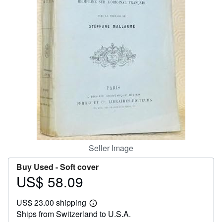
Help
CLOSE
Seller Image
Buy Used -
Soft cover
US$ 58.09
Price
US$
US$ 23.00 shipping
58.09
Learn
Ships from Switzerland to U.S.A.
more
about