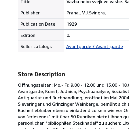
Title
Vazba nebo svejk ve vasbe. Sa
Publisher
Praha,, V.J.Svingra,
Publication Date
1929
Edition
0.
Seller catalogs
Avantgarde / Avant-garde
Store Description
Öffnungszeiten: Mo.- Fr. 9.00 - 12.00 und 15.00 - 18.
Avantgarde, Kunst, Judaica, Psychoanalyse, Sozialisti
Antiquariat und Buchhandlung, eröffnet im Mai 2004
Sieveringer und Grinzinger Weinberge, bemüht sich 
Bücherliebhaber ebenso einladend zu sein wie vor O
von "erlesenes" mit über 50 Rubriken bietet Ihnen gu
persönlichen "bibliophilen Stecknadel" zu suchen: Li