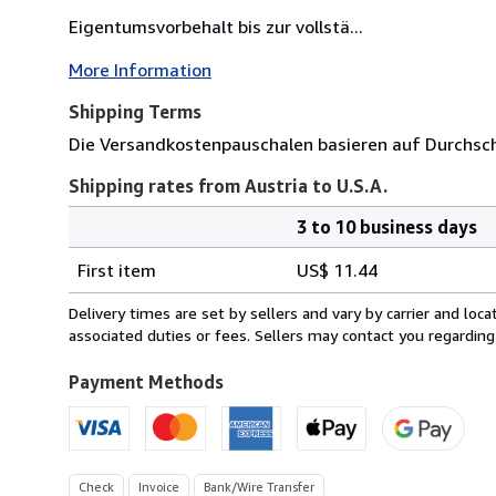
Eigentumsvorbehalt bis zur vollstä...
More Information
Shipping Terms
Die Versandkostenpauschalen basieren auf Durchsch
Shipping rates from Austria to U.S.A.
3 to 10 business days
Order
Shipping
quantity
First item
US$ 11.44
rates
from
Delivery times are set by sellers and vary by carrier and lo
Austria
associated duties or fees. Sellers may contact you regarding
to
U.S.A.
Payment Methods
Check
Invoice
Bank/Wire Transfer