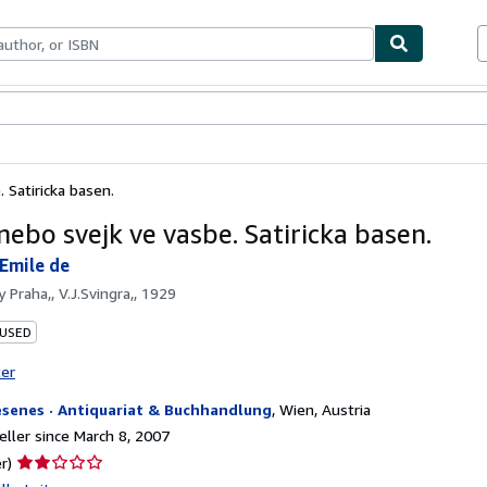
bles
Textbooks
Sellers
Start Selling
 Satiricka basen.
nebo svejk ve vasbe. Satiricka basen.
 Emile de
by
Praha,, V.J.Svingra,, 1929
 USED
ter
esenes · Antiquariat & Buchhandlung
,
Wien, Austria
ller since March 8, 2007
Seller
r)
rating