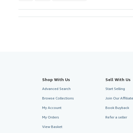
Shop With Us
Sell With Us
Advanced Search
Start Selling
Browse Collections
Join Our Affilia
My Account
Book Buyback
My Orders
Refer a seller
View Basket