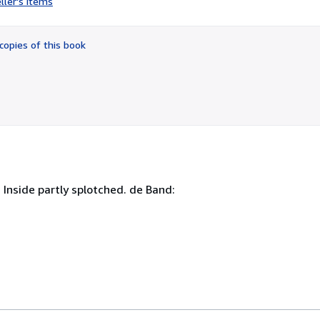
ller's items
2
out
of
copies of this book
5
stars
. Inside partly splotched. de Band: