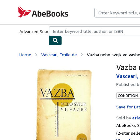
Skip to main content
AbeBooks.com
Advanced Search
Browse Collections
Rare Books
Art & Collecti
Home
Vasceari, Emile de
Vazba nebo svejk ve vasbe.
Vazba 
Vasceari,
Published 
CONDITION:
Save for La
Sold by
erl
AbeBooks Se
(2-star selle