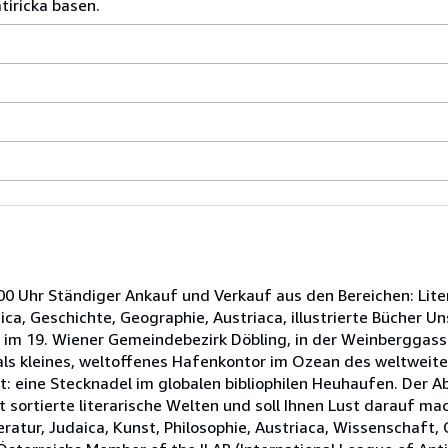
tiricka basen.
00 Uhr Ständiger Ankauf und Verkauf aus den Bereichen: Litera
ca, Geschichte, Geographie, Austriaca, illustrierte Bücher Un
 im 19. Wiener Gemeindebezirk Döbling, in der Weinberggass
als kleines, weltoffenes Hafenkontor im Ozean des weltweite
rt: eine Stecknadel im globalen bibliophilen Heuhaufen. Der 
t sortierte literarische Welten und soll Ihnen Lust darauf ma
teratur, Judaica, Kunst, Philosophie, Austriaca, Wissenschaft,