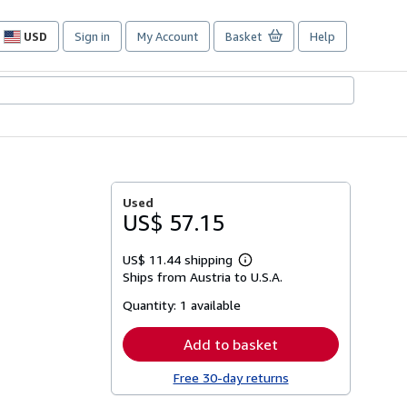
USD
Sign in
My Account
Basket
Help
Site
shopping
preferences
Used
US$ 57.15
US$ 11.44 shipping
Learn
Ships from Austria to U.S.A.
more
about
Quantity:
1 available
shipping
rates
Add to basket
Free 30-day returns