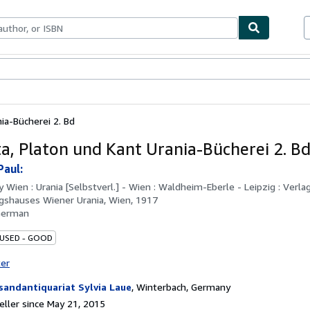
bles
Textbooks
Sellers
Start Selling
ia-Bücherei 2. Bd
a, Platon und Kant Urania-Bücherei 2. B
Paul:
by
Wien : Urania [Selbstverl.] - Wien : Waldheim-Eberle - Leipzig : Verla
gshauses Wiener Urania, Wien, 1917
German
 USED - GOOD
ter
sandantiquariat Sylvia Laue
,
Winterbach, Germany
ller since May 21, 2015