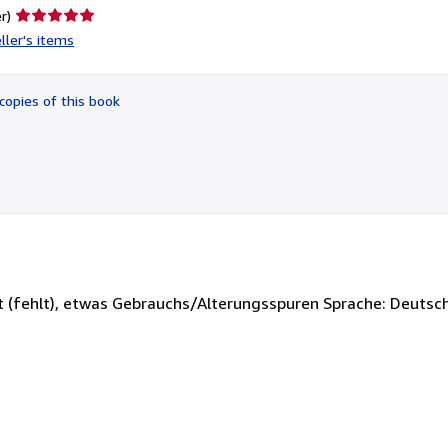
Seller
r)
rating
ller's items
5
out
of
copies of this book
5
stars
t (fehlt), etwas Gebrauchs/Alterungsspuren Sprache: Deutsc