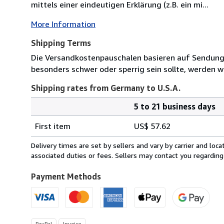
mittels einer eindeutigen Erklärung (z.B. ein mi...
More Information
Shipping Terms
Die Versandkostenpauschalen basieren auf Sendungen
besonders schwer oder sperrig sein sollte, werden wi
Shipping rates from Germany to U.S.A.
5 to 21 business days
Order
Shipping
quantity
First item
US$ 57.62
rates
from
Delivery times are set by sellers and vary by carrier and lo
Germany
associated duties or fees. Sellers may contact you regarding
to
U.S.A.
Payment Methods
PayPal
Invoice