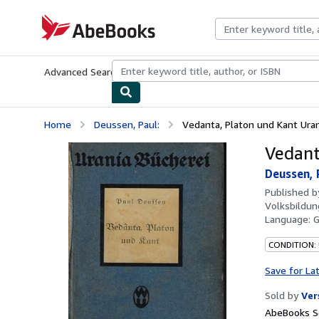
Skip to main content
AbeBooks.com
Advanced Search
Browse Collections
Rare Books
Art & Collecti
Home
Deussen, Paul:
Vedanta, Platon und Kant Uran
Vedant
Deussen, 
Published 
Volksbildun
Language:
CONDITION:
Save for La
Sold by
Ver
AbeBooks Se