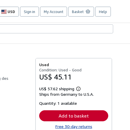
USD
Sign in
My Account
Basket
Help
Site
shopping
preferences
d
Used
Condition: Used - Good
US$ 45.11
g des
US$ 57.62 shipping
Learn
Ships from Germany to U.S.A.
more
about
Quantity:
1 available
shipping
rates
Add to basket
Free 30-day returns