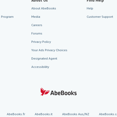
About Us
Find Help
About AbeBooks
Help
te Program
Media
Customer Support
Careers
Forums
Privacy Policy
Your Ads Privacy Choices
Designated Agent
Accessibility
AbeBooks.fr
AbeBooks.it
AbeBooks Aus/NZ
AbeBooks.c