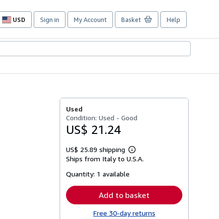
USD
Sign in
My Account
Basket
Help
Site
shopping
preferences
Used
Condition: Used - Good
US$ 21.24
US$ 25.89 shipping
Learn
Ships from Italy to U.S.A.
more
about
Quantity:
1 available
shipping
rates
Add to basket
Free 30-day returns