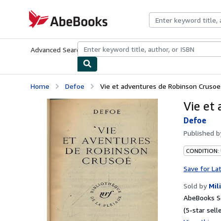
Skip to main content
AbeBooks.com
Advanced Search
Browse Collections
Rare Books
Art & Collecti
Home
Defoe
Vie et adventures de Robinson Crusoe
Vie et
Defoe
Published 
CONDITION:
Save for La
Sold by
Mil
AbeBooks Se
(5-star selle