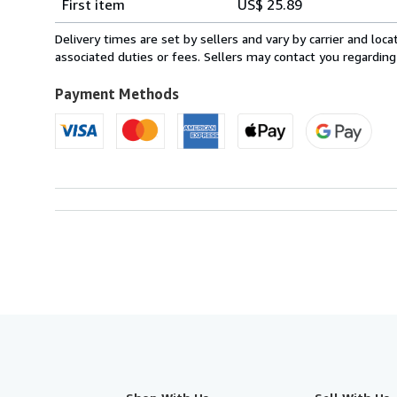
First item
US$ 25.89
rates
from
Delivery times are set by sellers and vary by carrier and lo
Italy
associated duties or fees. Sellers may contact you regarding
to
U.S.A.
Payment Methods