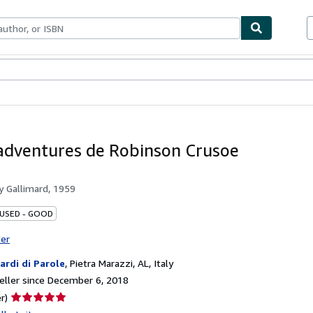
bles
Textbooks
Sellers
Start Selling
 adventures de Robinson Crusoe
by
Gallimard, 1959
 USED - GOOD
ter
iardi di Parole
,
Pietra Marazzi, AL, Italy
ller since December 6, 2018
Seller
r)
rating