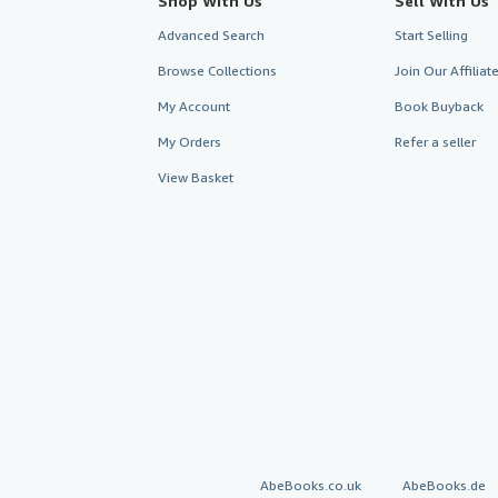
Shop With Us
Sell With Us
Advanced Search
Start Selling
Browse Collections
Join Our Affilia
My Account
Book Buyback
My Orders
Refer a seller
View Basket
AbeBooks.co.uk
AbeBooks.de