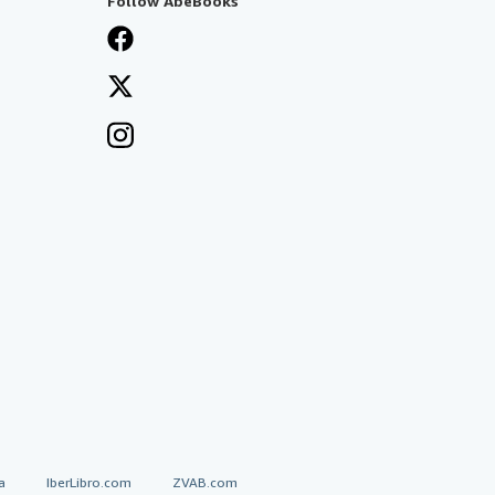
Follow AbeBooks
a
IberLibro.com
ZVAB.com