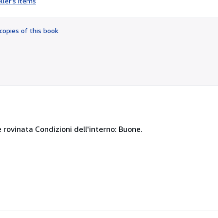
ller's items
5
out
of
copies of this book
5
stars
rovinata Condizioni dell'interno: Buone.