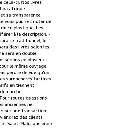
celui-ci. Nos livres
tina afrique
s et sa transparence
ite vous pourrez noter de
 de ce plastique. Les
férer à la description. -
braire traditionnel, le
era des livres selon les
 ne sera en double
 possédons en plusieurs
 pour le même ouvrage,
 pas perdre de vue qu'un
 des surenchères factices
arifs en tiennent
e démarche
. Pour toutes questions
ies anciennes ne
rd sur une transaction
viendrez des clients
es et Saint-Malo, ancienne