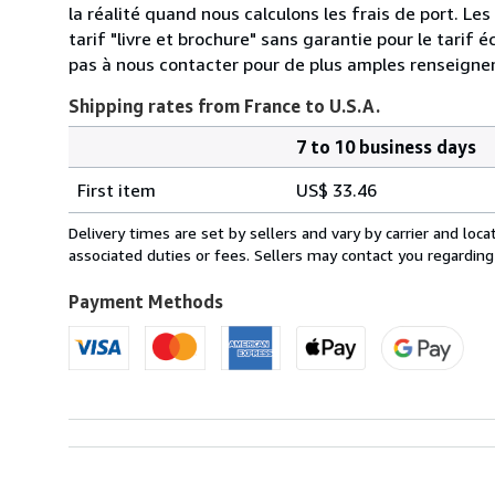
la réalité quand nous calculons les frais de port. Les 
tarif "livre et brochure" sans garantie pour le tarif 
pas à nous contacter pour de plus amples renseigne
Shipping rates from France to U.S.A.
7 to 10 business days
Order
Shipping
quantity
First item
US$ 33.46
rates
from
Delivery times are set by sellers and vary by carrier and lo
France
associated duties or fees. Sellers may contact you regarding
to
U.S.A.
Payment Methods