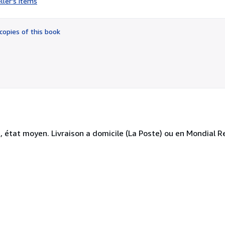
ller's items
5
out
of
copies of this book
5
stars
te, état moyen. Livraison a domicile (La Poste) ou en Mondial R