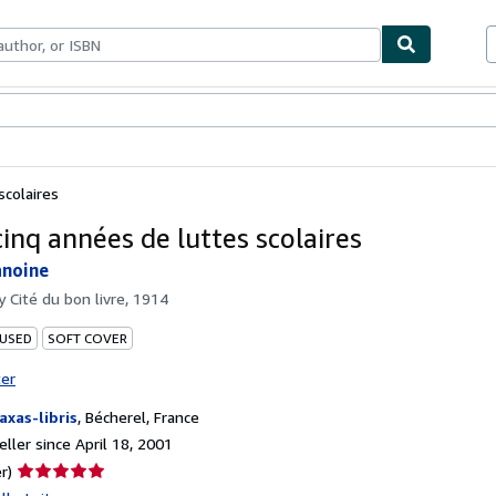
bles
Textbooks
Sellers
Start Selling
scolaires
cinq années de luttes scolaires
anoine
by
Cité du bon livre, 1914
 USED
SOFT COVER
ter
axas-libris
,
Bécherel, France
ller since April 18, 2001
Seller
r)
rating