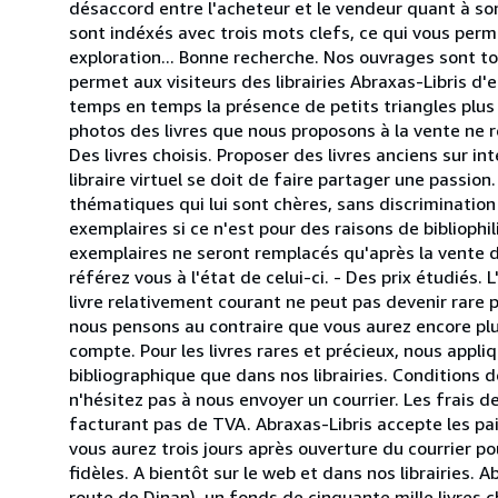
désaccord entre l'acheteur et le vendeur quant à son
sont indéxés avec trois mots clefs, ce qui vous per
exploration... Bonne recherche. Nos ouvrages sont tou
permet aux visiteurs des librairies Abraxas-Libris d'
temps en temps la présence de petits triangles plus s
photos des livres que nous proposons à la vente ne res
Des livres choisis. Proposer des livres anciens sur i
libraire virtuel se doit de faire partager une passion
thématiques qui lui sont chères, sans discrimination 
exemplaires si ce n'est pour des raisons de bibliophil
exemplaires ne seront remplacés qu'après la vente d
référez vous à l'état de celui-ci. - Des prix étudiés.
livre relativement courant ne peut pas devenir rare p
nous pensons au contraire que vous aurez encore plus 
compte. Pour les livres rares et précieux, nous app
bibliographique que dans nos librairies. Conditions d
n'hésitez pas à nous envoyer un courrier. Les frais de
facturant pas de TVA. Abraxas-Libris accepte les pa
vous aurez trois jours après ouverture du courrier 
fidèles. A bientôt sur le web et dans nos librairies. 
route de Dinan), un fonds de cinquante mille livres ch