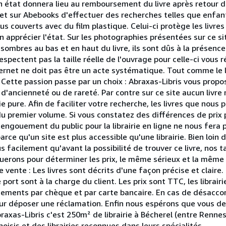
 état donnera lieu au remboursement du livre après retour de 
met sur Abebooks d'effectuer des recherches telles que enfan
s couverts avec du film plastique. Celui-ci protège les livre
en apprécier l'état. Sur les photographies présentées sur ce s
ombres au bas et en haut du livre, ils sont dûs à la présence
pectent pas la taille réelle de l'ouvrage pour celle-ci vous ré
nternet ne doit pas être un acte systématique. Tout comme le li
. Cette passion passe par un choix : Abraxas-Libris vous propos
d'ancienneté ou de rareté. Par contre sur ce site aucun livre
ie pure. Afin de faciliter votre recherche, les livres que nous
u premier volume. Si vous constatez des différences de prix
 L'engouement du public pour la librairie en ligne ne nous fera
arce qu'un site est plus accessible qu'une librairie. Bien loin
facilement qu'avant la possibilité de trouver ce livre, nos t
liquerons pour déterminer les prix, le même sérieux et la mêm
e vente : Les livres sont décrits d'une façon précise et claire
 port sont à la charge du client. Les prix sont TTC, les librair
iements par chèque et par carte bancaire. En cas de désacco
pour déposer une réclamation. Enfin nous espérons que vous de
Abraxas-Libris c'est 250m² de librairie à Bécherel (entre Renn
oisis et des librairies reconnues dans leurs spécialités.