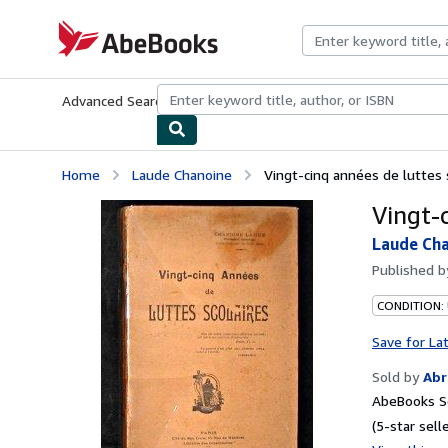
Skip to main content
AbeBooks.com
Advanced Search
Browse Collections
Rare Books
Art & Collecti
Home
Laude Chanoine
Vingt-cinq années de luttes 
Vingt-
Laude Ch
Published 
CONDITION:
Save for La
Sold by
Abr
AbeBooks Se
(5-star selle