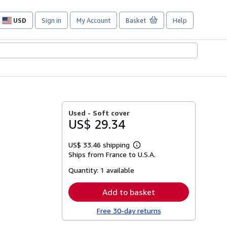
USD
Sign in
My Account
Basket
Help
Site
shopping
preferences
Used -
Soft cover
US$ 29.34
US$ 33.46 shipping
Learn
Ships from France to U.S.A.
more
about
Quantity:
1 available
shipping
rates
Add to basket
Free 30-day returns