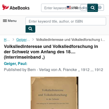
Skip to main content
AbeBooks.com
USD
Sign in
Site
shopping
preferences
Menu
My Account
Home
Geiger, Paul:
Volksliedinteresse und Volksliedforschung in der Schweiz vom ...
Volksliedinteresse und Volksliedforschung in
My Purchases
der Schweiz vom Anfang des 18....
Advanced Search
(Interrimseinband ,)
Geiger, Paul:
Browse Collections
Published by
Bern - Verlag von A. Francke ,, 1912 ,., 1912
Rare Books
Art & Collectibles
Textbooks
Sellers
Start Selling