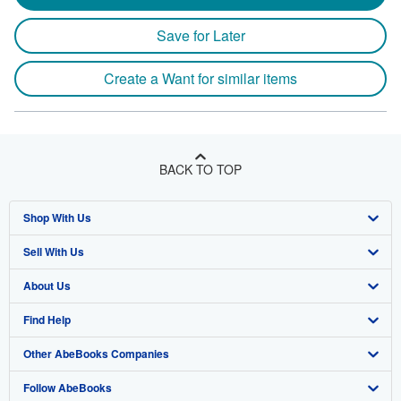
Save for Later
Create a Want for similar items
BACK TO TOP
Shop With Us
Sell With Us
Advanced Search
About Us
Browse Collections
Start Selling
Find Help
My Account
Join Our Affiliate Program
About AbeBooks
Other AbeBooks Companies
My Orders
Book Buyback
Media
Help
Follow AbeBooks
View Basket
Refer a seller
Careers
Customer Support
AbeBooks.co.uk