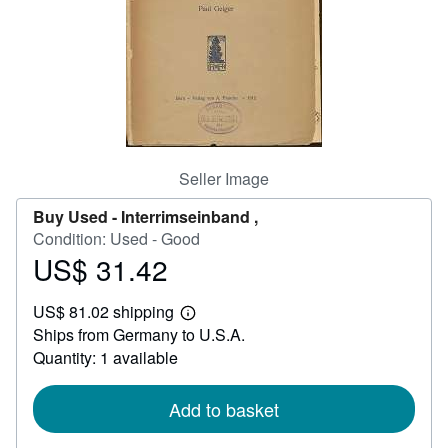
Help
CLOSE
Seller Image
Buy Used -
Interrimseinband ,
Condition: Used - Good
US$ 31.42
Price
US$
US$ 81.02 shipping
31.42
Learn
Ships from Germany to U.S.A.
more
about
Quantity: 1 available
shipping
rates
Add to basket