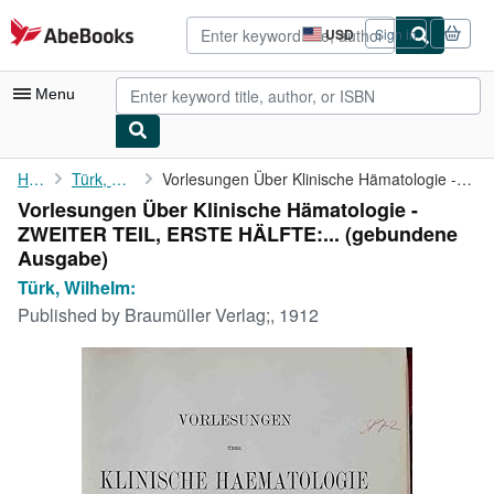
Skip to main content
AbeBooks.com
USD
Sign in
Site
shopping
preferences
Menu
My Account
Home
Türk, Wilhelm:
Vorlesungen Über Klinische Hämatologie - ZWEITER TEIL, ERSTE ...
Vorlesungen Über Klinische Hämatologie -
My Purchases
ZWEITER TEIL, ERSTE HÄLFTE:... (gebundene
Advanced Search
Ausgabe)
Türk, Wilhelm:
Browse Collections
Published by
Braumüller Verlag;, 1912
Rare Books
Art & Collectibles
Textbooks
Sellers
Start Selling