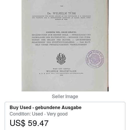
Help
CLOSE
Seller Image
Buy Used -
gebundene Ausgabe
Condition: Used - Very good
US$ 59.47
Price
US$