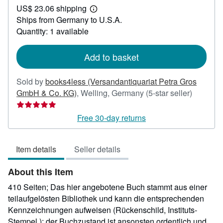
US$ 23.06 shipping
59.47
Learn
Ships from Germany to U.S.A.
more
about
Quantity: 1 available
shipping
rates
Add to basket
Sold by
books4less (Versandantiquariat Petra Gros
Seller
GmbH & Co. KG)
,
Welling, Germany
(5-star seller)
rating
5
Free 30-day returns
out
of
Item details
Seller details
5
stars
About this Item
410 Seiten; Das hier angebotene Buch stammt aus einer
teilaufgelösten Bibliothek und kann die entsprechenden
Kennzeichnungen aufweisen (Rückenschild, Instituts-
Stempel.); der Buchzustand ist ansonsten ordentlich und