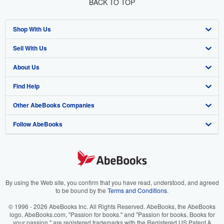
BACK TO TOP
Shop With Us
Sell With Us
Advanced Search
About Us
Browse Collections
Start Selling
Find Help
My Account
Join Our Affiliate Program
About AbeBooks
Other AbeBooks Companies
My Orders
Book Buyback
Media
Help
Follow AbeBooks
View Basket
Refer a seller
Careers
Customer Support
AbeBooks.co.uk
Forums
AbeBooks.de
Privacy Policy
AbeBooks.fr
Your Ads Privacy Choices
AbeBooks.it
By using the Web site, you confirm that you have read, understood, and agreed
to be bound by the
Terms and Conditions
.
Designated Agent
AbeBooks Aus/NZ
© 1996 - 2026 AbeBooks Inc. All Rights Reserved. AbeBooks, the AbeBooks
logo, AbeBooks.com, "Passion for books." and "Passion for books. Books for
Accessibility
AbeBooks.ca
your passion." are registered trademarks with the Registered US Patent &