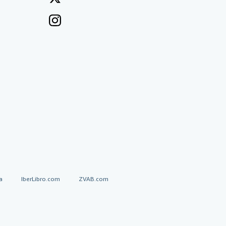
a
IberLibro.com
ZVAB.com