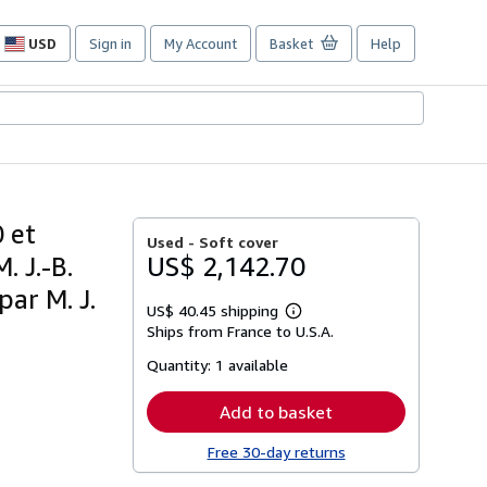
USD
Sign in
My Account
Basket
Help
Site
shopping
preferences
 et
Used -
Soft cover
. J.-B.
US$ 2,142.70
par M. J.
US$ 40.45 shipping
Learn
Ships from France to U.S.A.
more
about
Quantity:
1 available
shipping
rates
Add to basket
Free 30-day returns