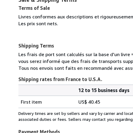
Terms of Sale
Livres conformes aux descriptions et rigoureusement
Les prix sont nets.
Shipping Terms
Les frais de port sont calculés sur la base d'un livr
vous serez informé que des frais de transports sup
Tous nos envois sont faits en recommandé avec ass
Shipping rates from France to U.S.A.
12 to 15 business days
Order
Shipping
quantity
First item
US$ 40.45
rates
from
Delivery times are set by sellers and vary by carrier and lo
France
associated duties or fees. Sellers may contact you regarding
to
U.S.A.
Payment Methods