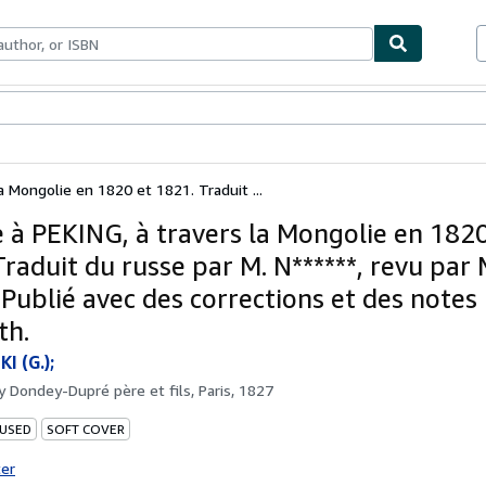
bles
Textbooks
Sellers
Start Selling
a Mongolie en 1820 et 1821. Traduit ...
 à PEKING, à travers la Mongolie en 1820
raduit du russe par M. N******, revu par M
 Publié avec des corrections et des notes 
th.
 (G.);
by
Dondey-Dupré père et fils, Paris, 1827
 USED
SOFT COVER
ter