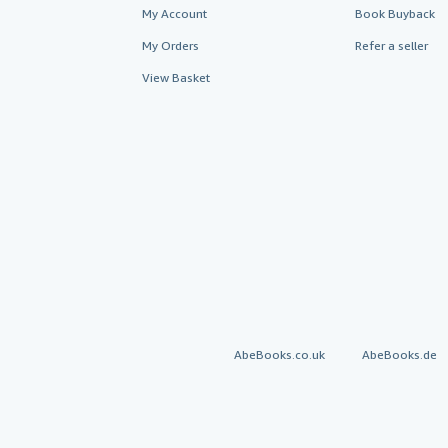
My Account
Book Buyback
My Orders
Refer a seller
View Basket
AbeBooks.co.uk
AbeBooks.de