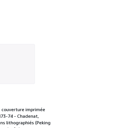
hes, couverture imprimée
2473-74 - Chadenat,
ans lithographiés (Peking