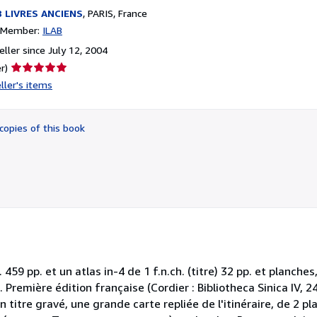
 LIVRES ANCIENS
,
PARIS, France
n Member:
ILAB
ller since July 12, 2004
Seller
r)
rating
ller's items
5
out
of
copies of this book
5
stars
ch. 459 pp. et un atlas in-4 de 1 f.n.ch. (titre) 32 pp. et planc
 Première édition française (Cordier : Bibliotheca Sinica IV, 
itre gravé, une grande carte repliée de l'itinéraire, de 2 pl