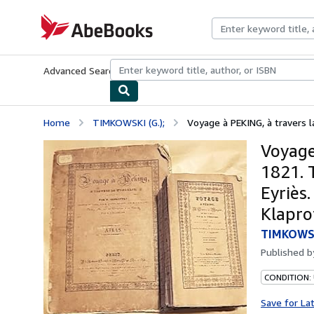
Skip to main content
AbeBooks.com
Advanced Search
Browse Collections
Rare Books
Art & Collecti
Home
TIMKOWSKI (G.);
Voyage à PEKING, à travers l
Voyage
1821. T
Eyriès.
Klapro
TIMKOWSKI
Published 
CONDITION:
Save for La