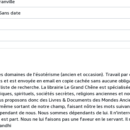
ranville
 Sans date
les domaines de l'ésotérisme (ancien et occasion). Travail pa
ts et est envoyée en email en copie cachée sans aucune oblig
liste de recherche. La librairie Le Grand Chêne est spécialisé
ques, spirituels, sociétés secrètes, religions anciennes et n
.Nous proposons donc des Livres & Documents des Mondes Anci
même sortant de notre champ, faisant nôtre les mots suivants
 dépendant de nous. Nous sommes dépendants de lui. Il n'interro
 en est part. Nous ne lui faisons pas une faveur en le servant. I
Gandhi