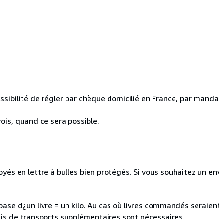
ssibilité de régler par chèque domicilié en France, par mandat
ois, quand ce sera possible.
és en lettre à bulles bien protégés. Si vous souhaitez un envoi
a base d¿un livre = un kilo. Au cas où livres commandés seraie
is de transports supplémentaires sont nécessaires.