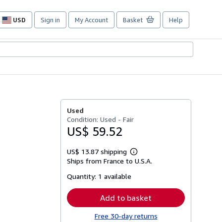
USD
Sign in
My Account
Basket
Help
Site
shopping
preferences
Used
Condition: Used - Fair
US$ 59.52
US$ 13.87 shipping
Learn
Ships from France to U.S.A.
more
about
Quantity:
1 available
shipping
rates
Add to basket
Free 30-day returns