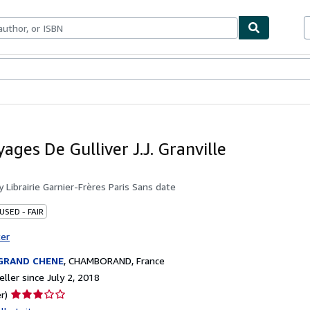
bles
Textbooks
Sellers
Start Selling
ages De Gulliver J.J. Granville
by
Librairie Garnier-Frères Paris Sans date
USED - FAIR
ter
 GRAND CHENE
,
CHAMBORAND, France
ller since July 2, 2018
Seller
r)
rating