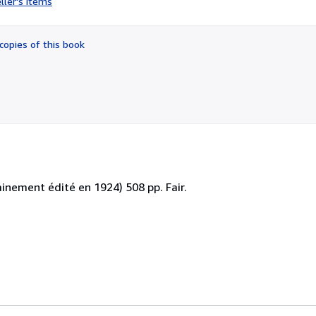
ller's items
3
out
of
copies of this book
5
stars
tainement édité en 1924) 508 pp. Fair.