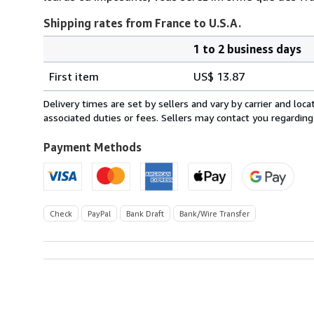
Shipping rates from France to U.S.A.
1 to 2 business days
Order
Shipping
quantity
First item
US$ 13.87
rates
from
Delivery times are set by sellers and vary by carrier and lo
France
associated duties or fees. Sellers may contact you regarding
to
U.S.A.
Payment Methods
Check
PayPal
Bank Draft
Bank/Wire Transfer