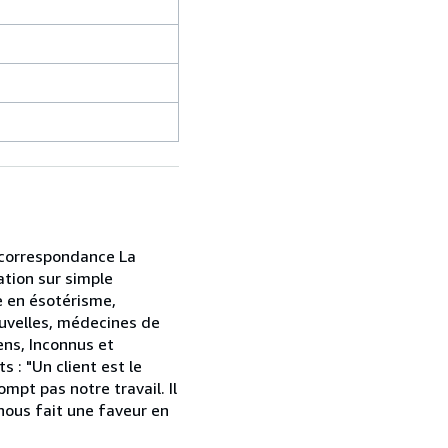
r correspondance La
ation sur simple
e en ésotérisme,
ouvelles, médecines de
ens, Inconnus et
 : "Un client est le
mpt pas notre travail. Il
l nous fait une faveur en