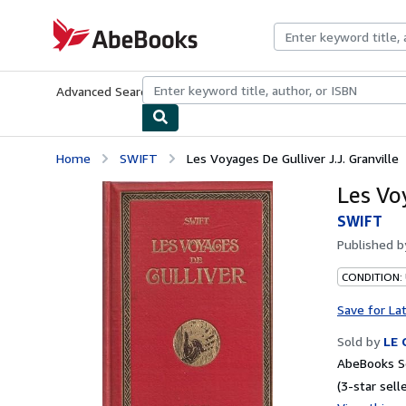
Skip to main content
AbeBooks.com
Advanced Search
Browse Collections
Rare Books
Art & Collecti
Home
SWIFT
Les Voyages De Gulliver J.J. Granville
Les Voy
SWIFT
Published 
CONDITION: 
Save for La
Sold by
LE
AbeBooks Se
(3-star selle