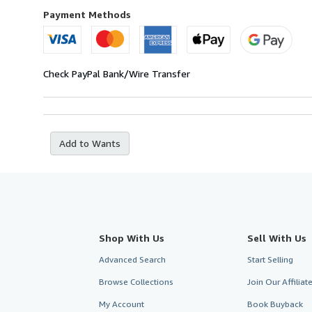
to
Payment Methods
U.S.A.
Check
PayPal
Bank/Wire Transfer
Add to Wants
Shop With Us
Sell With Us
Advanced Search
Start Selling
Browse Collections
Join Our Affilia
My Account
Book Buyback