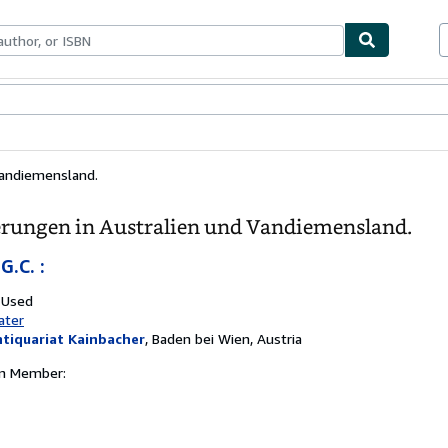
bles
Textbooks
Sellers
Start Selling
Vandiemensland.
ungen in Australien und Vandiemensland.
G.C. :
 Used
ater
tiquariat Kainbacher
,
Baden bei Wien, Austria
on Member: