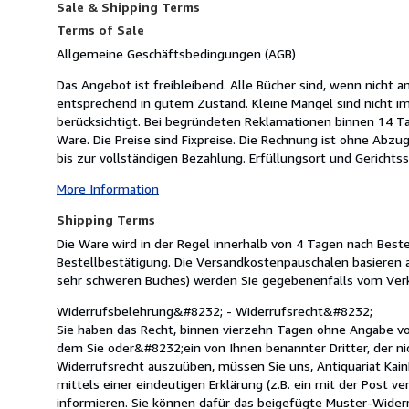
Sale & Shipping Terms
Terms of Sale
Allgemeine Geschäftsbedingungen (AGB)
Das Angebot ist freibleibend. Alle Bücher sind, wenn nicht 
entsprechend in gutem Zustand. Kleine Mängel sind nicht i
berücksichtigt. Bei begründeten Reklamationen binnen 14 T
Ware. Die Preise sind Fixpreise. Die Rechnung ist ohne Abzu
bis zur vollständigen Bezahlung. Erfüllungsort und Gerichtss
More Information
Shipping Terms
Die Ware wird in der Regel innerhalb von 4 Tagen nach Beste
Bestellbestätigung. Die Versandkostenpauschalen basieren 
sehr schweren Buches) werden Sie gegebenenfalls vom Verk
Widerrufsbelehrung&#8232; - Widerrufsrecht&#8232;
Sie haben das Recht, binnen vierzehn Tagen ohne Angabe vo
dem Sie oder&#8232;ein von Ihnen benannter Dritter, der n
Widerrufsrecht auszuüben, müssen Sie uns, Antiquariat Kain
mittels einer eindeutigen Erklärung (z.B. ein mit der Post ve
informieren. Sie können dafür das beigefügte Muster-Widerr