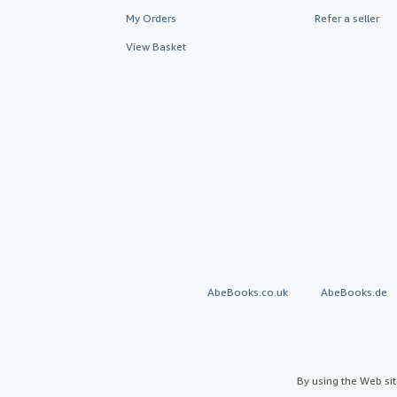
My Orders
Refer a seller
View Basket
AbeBooks.co.uk
AbeBooks.de
By using the Web si