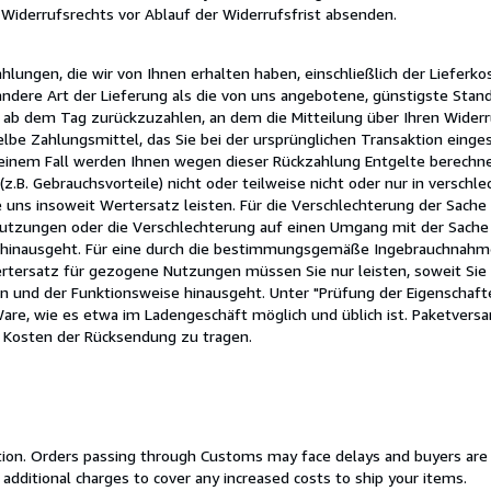
s Widerrufsrechts vor Ablauf der Widerrufsfrist absenden.
hlungen, die wir von Ihnen erhalten haben, einschließlich der Liefer
 andere Art der Lieferung als die von uns angebotene, günstigste Stan
 ab dem Tag zurückzuzahlen, an dem die Mitteilung über Ihren Widerr
lbe Zahlungsmittel, das Sie bei der ursprünglichen Transaktion einges
 keinem Fall werden Ihnen wegen dieser Rückzahlung Entgelte berechne
B. Gebrauchsvorteile) nicht oder teilweise nicht oder nur in versch
ns insoweit Wertersatz leisten. Für die Verschlechterung der Sache
utzungen oder die Verschlechterung auf einen Umgang mit der Sache 
se hinausgeht. Für eine durch die bestimmungsgemäße Ingebrauchnah
rtersatz für gezogene Nutzungen müssen Sie nur leisten, soweit Sie d
en und der Funktionsweise hinausgeht. Unter "Prüfung der Eigenschaf
are, wie es etwa im Ladengeschäft möglich und üblich ist. Paketversa
 Kosten der Rücksendung zu tragen.
cation. Orders passing through Customs may face delays and buyers are
 additional charges to cover any increased costs to ship your items.