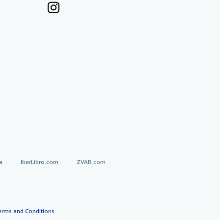
a
IberLibro.com
ZVAB.com
erms and Conditions
.