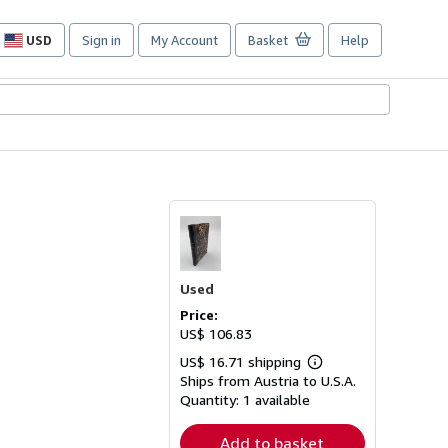
USD
Sign in
My Account
Basket
Help
Site
shopping
preferences
Used
Price:
US$ 106.83
US$ 16.71 shipping
Learn
Ships from Austria to U.S.A.
more
about
Quantity:
1 available
shipping
rates
Add to basket