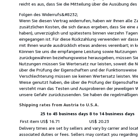
reicht es aus, dass Sie die Mitteilung über die Ausübung de
Folgen des Widerrufs&#8232;
Wenn Sie diesen Vertrag widerrufen, haben wir Ihnen alle Za
zusätzlichen Kosten, die sich daraus ergeben, dass Sie eine
haben), unverzüglich und spätestens binnen vierzehn Tagen
eingegangen ist. Für diese Rückzahlung verwenden wir dasse
mit Ihnen wurde ausdrücklich etwas anderes vereinbart; in
Können Sie uns die empfangene Leistung sowie Nutzungen (z.
zurückgewähren beziehungsweise herausgeben, müssen Sie u
Nutzungen müssen Sie Wertersatz nur leisten, soweit die N
über die Prüfung der Eigenschaften und der Funktionswei
Verschlechterung müssen sie keinen Wertersatz leisten. We
Weise genutzt haben, die über die Prüfung der Eigenschaft
versteht man das Testen und Ausprobieren der jeweiligen W
unsere Gefahr zurückzusenden. Sie haben die regelmäßigen
Shipping rates from Austria to U.S.A.
25 to 45 business days
8 to 14 business days
Order
Shipping
First item
US$ 16.71
US$ 20.23
quantity
rates
Delivery times are set by sellers and vary by carrier and lo
from
associated duties or fees. Sellers may contact you regarding
Austria