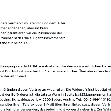
anders vermerkt vollständig und dem Alter
mmer angegeben, aber im Preis
agen garantieren wir die Rücknahme der
g zahlbar nach Erhalt. Eigentumsvorbehalt
tand für beide Te...
lleingang verschickt. Bitte entnehmen Sie den voraussichtlichen Liefe
auf Durchschnittswerten für 1 kg schwere Bücher. Über abweichende K
äufer informiert.
n Gründen diesen Vertrag zu widerrufen. Die Widerrufsfrist beträgt 
icht der Beförderer ist, die letzte Ware in Besitz&#8232;genommen ha
bacher, Eichwaldgasse 1, A-2500 Baden, Austria, Tel.: 0043-699110192
rsandter Brief, Telefax oder E-Mail) über Ihren Entschluss, diesen Vert
ufsformular verwenden, das jedoch nicht vorgeschrieben ist. Zur Wahr