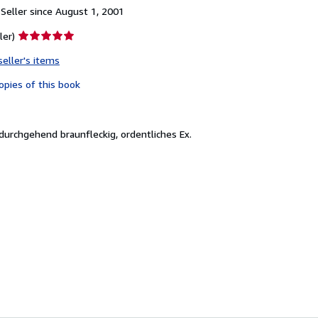
Seller since August 1, 2001
Seller
ler)
rating
seller's items
5
out
opies of this book
of
5
stars
, durchgehend braunfleckig, ordentliches Ex.