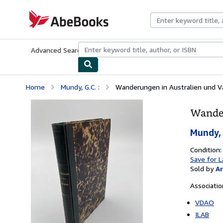
Skip to main content
AbeBooks.com
Advanced Search
Browse Collections
Rare Books
Art & Collecti
Home
Mundy, G.C. :
Wanderungen in Australien und 
Wander
Mundy, 
Condition:
Save for L
Sold by
An
Associati
VDAO
ILAB