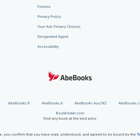
Forums
Privacy Policy
Your Ads Privacy Choices
Designated Agent
Accessibility
AbeBooks.fr
AbeBooks.it
AbeBooks Aus/NZ
AbeBooks.c
BookFinder.com
Find any book at the best price
te, you confirm that you have read, understood, and agreed to be bound by the
T