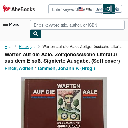
Skip to main content
AbeBooks.com
USD
Sign in
Site
shopping
preferences
Menu
My Account
Home
Finck, Adrien
Warten auf die Aale. Zeitgenössische Literatur aus dem Elsaß. ...
Warten auf die Aale. Zeitgenössische Literatur
My Purchases
aus dem Elsaß. Signierte Ausgabe. (Soft cover)
Advanced Search
Finck, Adrien
/
Tammen, Johann P. (Hrsg.)
Browse Collections
Rare Books
Art & Collectibles
Textbooks
Sellers
Start Selling