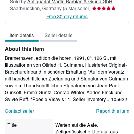
Sold by
Antiquariat Martin Barbian & Grund GbR
,
Seller
Saarbruecken, Germany
(5-star seller)
rating
Free 30-day returns
5
out
Item details
Seller details
of
5
About this Item
stars
Bremerhaven, edition die horen, 1991, 8°, 126 S., mit
Illustrationen von Otfried H. Culmann, illustrierter Original-
Broschureinband in schöner Erhaltung *Auf dem Vorsatz
mit handschriftlicher Zueigning und Signatur von Culmann
sowie mit handschriftlichen Signaturen von Jean-Paul
Gunsett, Emma Guntz, Conrad Winter, Adrien Finck und
Sylvie Reff. *Poesie Visavis : 1.
Seller Inventory # 105622
Contact seller
Report this item
Title
Warten auf die Aale.
Zeitgenössische Literatur aus