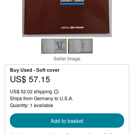
Help
CLOSE
Seller Image
Buy Used -
Soft cover
US$ 57.15
Price
US$
US$ 52.02 shipping
57.15
Learn
Ships from Germany to U.S.A.
more
about
Quantity: 1 available
shipping
rates
Add to basket