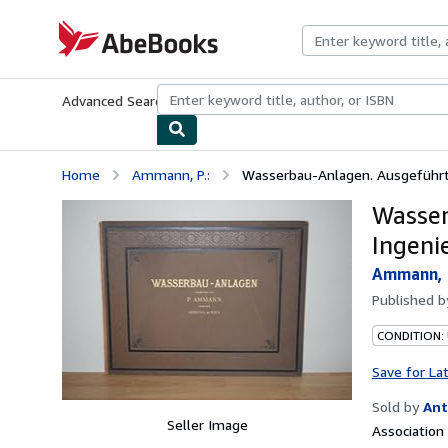
Skip to main content
AbeBooks.com
Advanced Search
Browse Collections
Rare Books
Art & Collecti
Home
Ammann, P.:
Wasserbau-Anlagen. Ausgeführt 
Wasser
Ingeni
Ammann, P
Published 
CONDITION:
Save for La
Sold by
Ant
Seller Image
Associatio