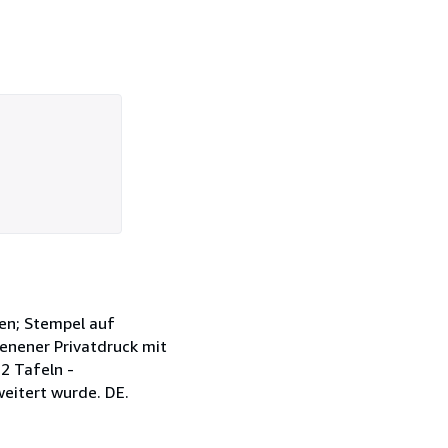
ßen; Stempel auf
hienener Privatdruck mit
2 Tafeln -
eitert wurde. DE.