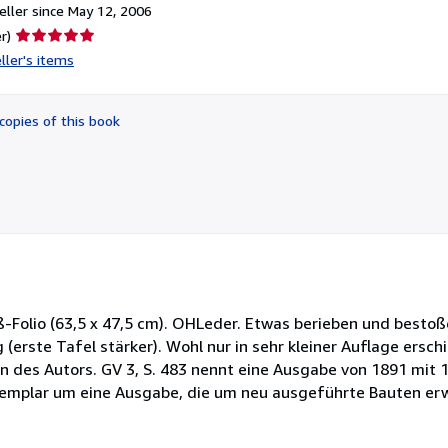
ller since May 12, 2006
Seller
r)
rating
ller's items
5
out
of
copies of this book
5
stars
oß-Folio (63,5 x 47,5 cm). OHLeder. Etwas berieben und besto
 (erste Tafel stärker). Wohl nur in sehr kleiner Auflage ersc
 des Autors. GV 3, S. 483 nennt eine Ausgabe von 1891 mit 1
xemplar um eine Ausgabe, die um neu ausgeführte Bauten erw