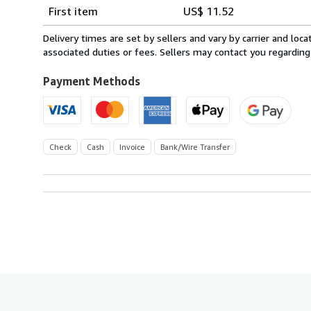
Shipping
quantity
First item
US$ 11.52
rates
from
Delivery times are set by sellers and vary by carrier and lo
Germany
associated duties or fees. Sellers may contact you regarding
to
U.S.A.
Payment Methods
Check
Cash
Invoice
Bank/Wire Transfer