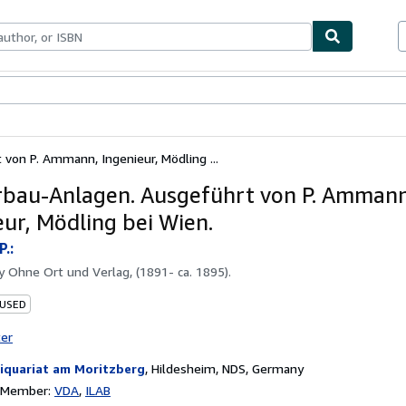
bles
Textbooks
Sellers
Start Selling
von P. Ammann, Ingenieur, Mödling ...
bau-Anlagen. Ausgeführt von P. Ammann
eur, Mödling bei Wien.
.:
by
Ohne Ort und Verlag, (1891- ca. 1895).
 USED
ter
iquariat am Moritzberg
,
Hildesheim, NDS, Germany
n Member:
VDA
ILAB