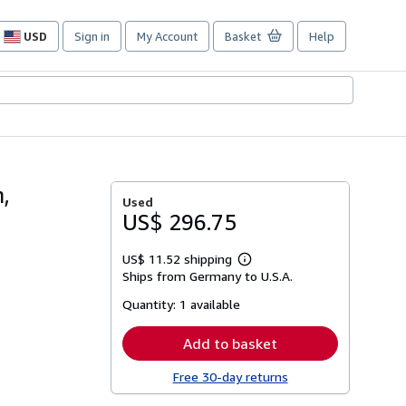
USD
Sign in
My Account
Basket
Help
Site
shopping
preferences
,
Used
US$ 296.75
US$ 11.52 shipping
Learn
Ships from Germany to U.S.A.
more
about
Quantity:
1 available
shipping
rates
Add to basket
Free 30-day returns