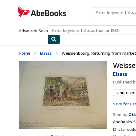
Skip to main content
AbeBooks.com
Advanced Search
Browse Collections
Rare Books
Art & Collecti
Home
Elsass
Weissenbourg. Returning from market
Weisse
Elsass
Published 
CONDITION:
Save for La
Sold by
Ott
AbeBooks Se
(3-star selle