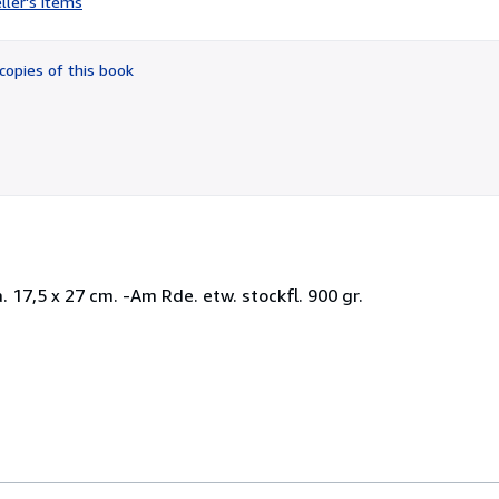
ller's items
3
out
of
copies of this book
5
stars
 17,5 x 27 cm. -Am Rde. etw. stockfl. 900 gr.