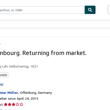
bles
Textbooks
Sellers
Start Selling
.
nbourg. Returning from market.
by
Ldn Selbstverlag, 1821
 USED
ter
mar Müller
,
Offenburg, Germany
ller since April 24, 2015
Seller
r)
rating