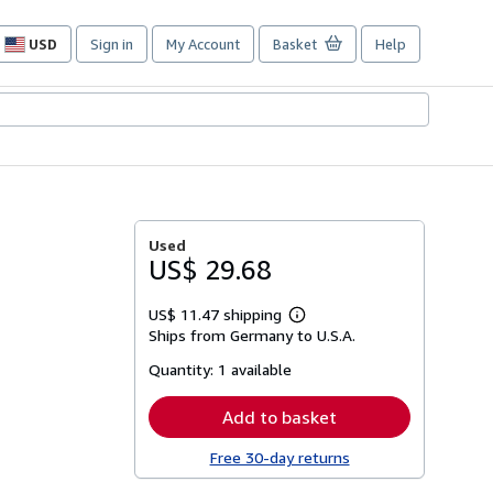
USD
Sign in
My Account
Basket
Help
Site
shopping
preferences
Used
US$ 29.68
US$ 11.47 shipping
Learn
Ships from Germany to U.S.A.
more
about
Quantity:
1 available
shipping
rates
Add to basket
Free 30-day returns