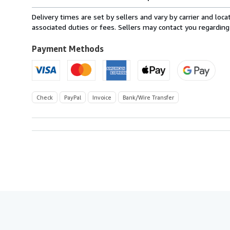
rates
from
Delivery times are set by sellers and vary by carrier and lo
Germany
associated duties or fees. Sellers may contact you regarding
to
U.S.A.
Payment Methods
Check
PayPal
Invoice
Bank/Wire Transfer