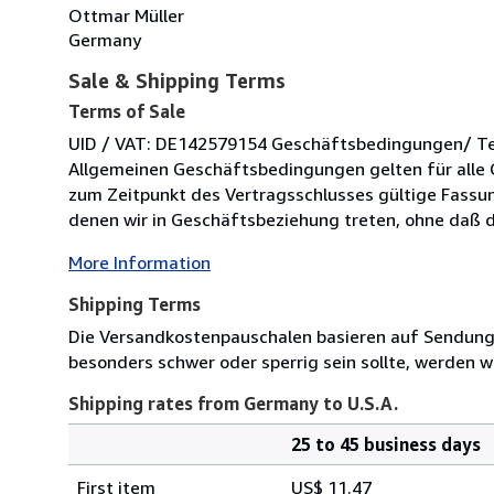
Ottmar Müller
Germany
Sale & Shipping Terms
Terms of Sale
UID / VAT: DE142579154 Geschäftsbedingungen/ Term
Allgemeinen Geschäftsbedingungen gelten für alle 
zum Zeitpunkt des Vertragsschlusses gültige Fassung
denen wir in Geschäftsbeziehung treten, ohne daß di
More Information
Shipping Terms
Die Versandkostenpauschalen basieren auf Sendungen
besonders schwer oder sperrig sein sollte, werden wi
Shipping rates from Germany to U.S.A.
25 to 45 business days
Order
Shipping
quantity
First item
US$ 11.47