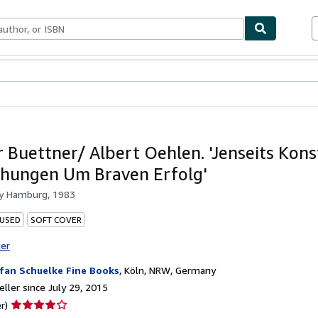
bles
Textbooks
Sellers
Start Selling
 Buettner/ Albert Oehlen. 'Jenseits Kons
hungen Um Braven Erfolg'
by
Hamburg, 1983
 USED
SOFT COVER
ter
fan Schuelke Fine Books
,
Köln, NRW, Germany
ller since July 29, 2015
Seller
r)
rating