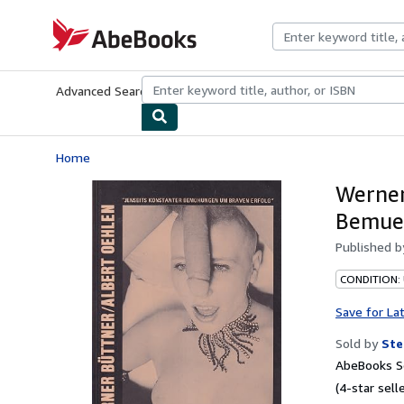
Skip to main content
AbeBooks.com
Advanced Search
Browse Collections
Rare Books
Art & Collecti
Home
Werner
Bemue
Published 
CONDITION:
Save for La
Sold by
Ste
AbeBooks Se
(4-star selle