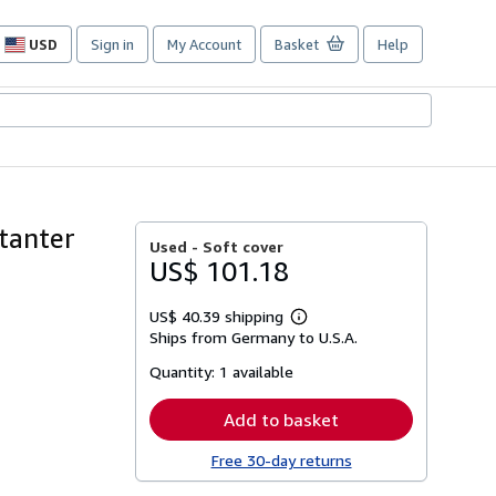
USD
Sign in
My Account
Basket
Help
Site
shopping
preferences
tanter
Used -
Soft cover
US$ 101.18
US$ 40.39 shipping
Learn
Ships from Germany to U.S.A.
more
about
Quantity:
1 available
shipping
rates
Add to basket
Free 30-day returns