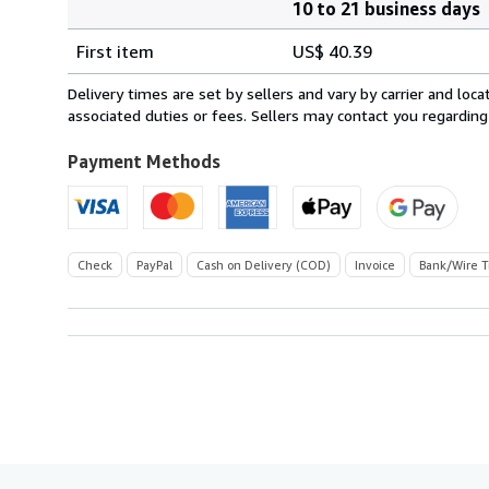
10 to 21 business days
Order
Shipping
quantity
First item
US$ 40.39
rates
from
Delivery times are set by sellers and vary by carrier and lo
Germany
associated duties or fees. Sellers may contact you regarding
to
U.S.A.
Payment Methods
Check
PayPal
Cash on Delivery (COD)
Invoice
Bank/Wire T