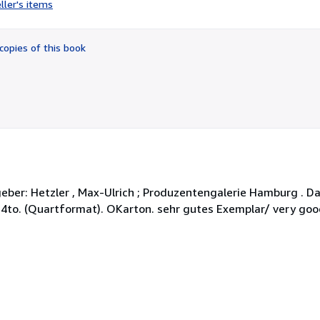
ller's items
4
out
of
copies of this book
5
stars
geber: Hetzler , Max-Ulrich ; Produzentengalerie Hamburg . Da
 4to. (Quartformat). OKarton. sehr gutes Exemplar/ very goo